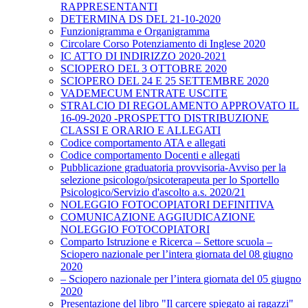
RAPPRESENTANTI
DETERMINA DS DEL 21-10-2020
Funzionigramma e Organigramma
Circolare Corso Potenziamento di Inglese 2020
IC ATTO DI INDIRIZZO 2020-2021
SCIOPERO DEL 3 OTTOBRE 2020
SCIOPERO DEL 24 E 25 SETTEMBRE 2020
VADEMECUM ENTRATE USCITE
STRALCIO DI REGOLAMENTO APPROVATO IL
16-09-2020 -PROSPETTO DISTRIBUZIONE
CLASSI E ORARIO E ALLEGATI
Codice comportamento ATA e allegati
Codice comportamento Docenti e allegati
Pubblicazione graduatoria provvisoria-Avviso per la
selezione psicologo/psicoterapeuta per lo Sportello
Psicologico/Servizio d'ascolto a.s. 2020/21
NOLEGGIO FOTOCOPIATORI DEFINITIVA
COMUNICAZIONE AGGIUDICAZIONE
NOLEGGIO FOTOCOPIATORI
Comparto Istruzione e Ricerca – Settore scuola –
Sciopero nazionale per l’intera giornata del 08 giugno
2020
– Sciopero nazionale per l’intera giornata del 05 giugno
2020
Presentazione del libro "Il carcere spiegato ai ragazzi"