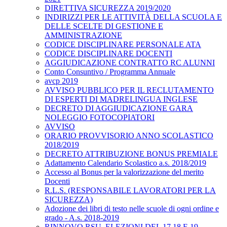
DIRETTIVA SICUREZZA 2019/2020
INDIRIZZI PER LE ATTIVITÀ DELLA SCUOLA E
DELLE SCELTE DI GESTIONE E
AMMINISTRAZIONE
CODICE DISCIPLINARE PERSONALE ATA
CODICE DISCIPLINARE DOCENTI
AGGIUDICAZIONE CONTRATTO RC ALUNNI
Conto Consuntivo / Programma Annuale
avcp 2019
AVVISO PUBBLICO PER IL RECLUTAMENTO
DI ESPERTI DI MADRELINGUA INGLESE
DECRETO DI AGGIUDICAZIONE GARA
NOLEGGIO FOTOCOPIATORI
AVVISO
ORARIO PROVVISORIO ANNO SCOLASTICO
2018/2019
DECRETO ATTRIBUZIONE BONUS PREMIALE
Adattamento Calendario Scolastico a.s. 2018/2019
Accesso al Bonus per la valorizzazione del merito
Docenti
R.L.S. (RESPONSABILE LAVORATORI PER LA
SICUREZZA)
Adozione dei libri di testo nelle scuole di ogni ordine e
grado - A.s. 2018-2019
RINNOVO RSU. ELEZIONI DEL 17,18 E 19