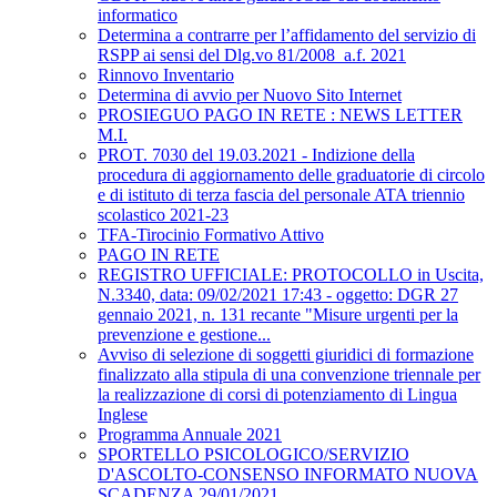
informatico
Determina a contrarre per l’affidamento del servizio di
RSPP ai sensi del Dlg.vo 81/2008_a.f. 2021
Rinnovo Inventario
Determina di avvio per Nuovo Sito Internet
PROSIEGUO PAGO IN RETE : NEWS LETTER
M.I.
PROT. 7030 del 19.03.2021 - Indizione della
procedura di aggiornamento delle graduatorie di circolo
e di istituto di terza fascia del personale ATA triennio
scolastico 2021-23
TFA-Tirocinio Formativo Attivo
PAGO IN RETE
REGISTRO UFFICIALE: PROTOCOLLO in Uscita,
N.3340, data: 09/02/2021 17:43 - oggetto: DGR 27
gennaio 2021, n. 131 recante "Misure urgenti per la
prevenzione e gestione...
Avviso di selezione di soggetti giuridici di formazione
finalizzato alla stipula di una convenzione triennale per
la realizzazione di corsi di potenziamento di Lingua
Inglese
Programma Annuale 2021
SPORTELLO PSICOLOGICO/SERVIZIO
D'ASCOLTO-CONSENSO INFORMATO NUOVA
SCADENZA 29/01/2021