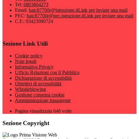
Tel:
0803804273
Email:
baic87700r@istruzione.it
Link per inviare una mail
PEC:
baic87700r@pec.istruzione.it
Link per inviare una mail
C.F.: 93423090724
Sezione Link Utili
Cookie policy
Note legali
Informativa Privacy
Ufficio Relazioni con il Pubblico
Dichiarazione di accessibilità
Obiettivi di accessibilità
Whistleblowing
Gestione consensi cookie
Amministrazione trasparente
Pagina visualizzata
646
volte
Sezione Copyright