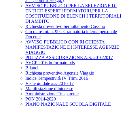
ar. 1, commi 79 sgg.)
AVVISO PUBBLICO PER LA SELEZIONE DI
ENTI ED ESPERTI FORMATORI,PER LA
COSTITUZIONE DI ELENCH I TERRITORIALI
DI AMBITO
Richiesta preventivo pernottamento Cassino
Circolare Int. n. 99 - Graduatoria interna personale
Docente
AVVISO PUBBLICO CON RI CHIESTA
MANIFESTAZIONE DI INTERESSE AGENZIE
VIAGGIO
POLIZZA ASSICURAZIONE A.S. 2016/2017
AVCP 2016 in formato .xls
Bilanci
Richiesta preventivo Agenzie Viaggio
Indice Tempestività IV Trim. 2016
Visite guidate a.s. 2016-17
Manifestazione d'Interesse
Amministrazione Trasparente
PON 2014-2020
PIANO NAZIONALE SCUOLA DIGITALE