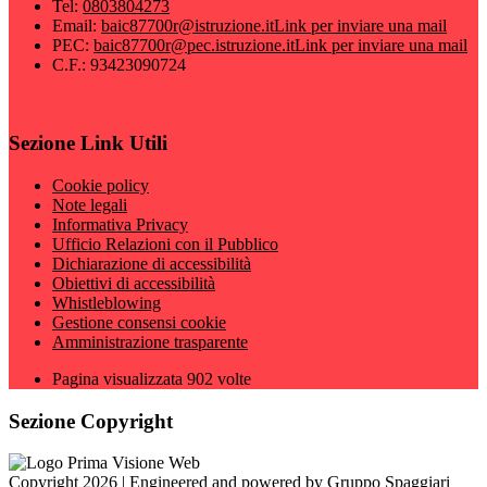
Tel:
0803804273
Email:
baic87700r@istruzione.it
Link per inviare una mail
PEC:
baic87700r@pec.istruzione.it
Link per inviare una mail
C.F.: 93423090724
Sezione Link Utili
Cookie policy
Note legali
Informativa Privacy
Ufficio Relazioni con il Pubblico
Dichiarazione di accessibilità
Obiettivi di accessibilità
Whistleblowing
Gestione consensi cookie
Amministrazione trasparente
Pagina visualizzata
902
volte
Sezione Copyright
Copyright 2026 | Engineered and powered by Gruppo Spaggiari