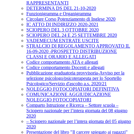
RAPPRESENTANTI
DETERMINA DS DEL 21-10-2020
Funzionigramma e Organigramma
Circolare Corso Potenziamento di Inglese 2020
IC ATTO DI INDIRIZZO 2020-2021
SCIOPERO DEL 3 OTTOBRE 2020
SCIOPERO DEL 24 E 25 SETTEMBRE 2020
VADEMECUM ENTRATE USCITE
STRALCIO DI REGOLAMENTO APPROVATO IL
16-09-2020 -PROSPETTO DISTRIBUZIONE
CLASSI E ORARIO E ALLEGATI
Codice comportamento ATA e allegati
Codice comportamento Docenti e allegati
Pubblicazione graduatoria provvisoria-Avviso per la
selezione psicologo/psicoterapeuta per lo Sportello
Psicologico/Servizio d'ascolto a.s. 2020/21
NOLEGGIO FOTOCOPIATORI DEFINITIVA
COMUNICAZIONE AGGIUDICAZIONE
NOLEGGIO FOTOCOPIATORI
Comparto Istruzione e Ricerca – Settore scuola –
Sciopero nazionale per l’intera giornata del 08 giugno
2020
– Sciopero nazionale per l’intera giornata del 05 giugno
2020
Presentazione del libro "Il carcere spiegato ai ragazzi"