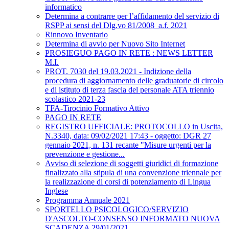
informatico
Determina a contrarre per l’affidamento del servizio di
RSPP ai sensi del Dlg.vo 81/2008_a.f. 2021
Rinnovo Inventario
Determina di avvio per Nuovo Sito Internet
PROSIEGUO PAGO IN RETE : NEWS LETTER
M.I.
PROT. 7030 del 19.03.2021 - Indizione della
procedura di aggiornamento delle graduatorie di circolo
e di istituto di terza fascia del personale ATA triennio
scolastico 2021-23
TFA-Tirocinio Formativo Attivo
PAGO IN RETE
REGISTRO UFFICIALE: PROTOCOLLO in Uscita,
N.3340, data: 09/02/2021 17:43 - oggetto: DGR 27
gennaio 2021, n. 131 recante "Misure urgenti per la
prevenzione e gestione...
Avviso di selezione di soggetti giuridici di formazione
finalizzato alla stipula di una convenzione triennale per
la realizzazione di corsi di potenziamento di Lingua
Inglese
Programma Annuale 2021
SPORTELLO PSICOLOGICO/SERVIZIO
D'ASCOLTO-CONSENSO INFORMATO NUOVA
SCADENZA 29/01/2021