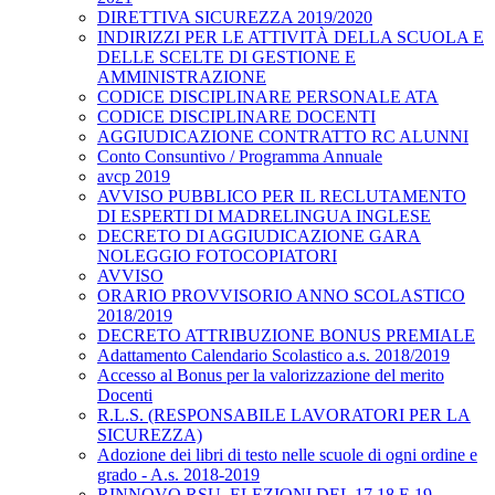
DIRETTIVA SICUREZZA 2019/2020
INDIRIZZI PER LE ATTIVITÀ DELLA SCUOLA E
DELLE SCELTE DI GESTIONE E
AMMINISTRAZIONE
CODICE DISCIPLINARE PERSONALE ATA
CODICE DISCIPLINARE DOCENTI
AGGIUDICAZIONE CONTRATTO RC ALUNNI
Conto Consuntivo / Programma Annuale
avcp 2019
AVVISO PUBBLICO PER IL RECLUTAMENTO
DI ESPERTI DI MADRELINGUA INGLESE
DECRETO DI AGGIUDICAZIONE GARA
NOLEGGIO FOTOCOPIATORI
AVVISO
ORARIO PROVVISORIO ANNO SCOLASTICO
2018/2019
DECRETO ATTRIBUZIONE BONUS PREMIALE
Adattamento Calendario Scolastico a.s. 2018/2019
Accesso al Bonus per la valorizzazione del merito
Docenti
R.L.S. (RESPONSABILE LAVORATORI PER LA
SICUREZZA)
Adozione dei libri di testo nelle scuole di ogni ordine e
grado - A.s. 2018-2019
RINNOVO RSU. ELEZIONI DEL 17,18 E 19