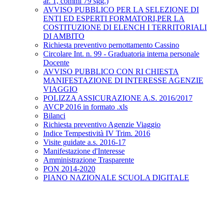
ar. 1, commi 79 sgg.)
AVVISO PUBBLICO PER LA SELEZIONE DI
ENTI ED ESPERTI FORMATORI,PER LA
COSTITUZIONE DI ELENCH I TERRITORIALI
DI AMBITO
Richiesta preventivo pernottamento Cassino
Circolare Int. n. 99 - Graduatoria interna personale
Docente
AVVISO PUBBLICO CON RI CHIESTA
MANIFESTAZIONE DI INTERESSE AGENZIE
VIAGGIO
POLIZZA ASSICURAZIONE A.S. 2016/2017
AVCP 2016 in formato .xls
Bilanci
Richiesta preventivo Agenzie Viaggio
Indice Tempestività IV Trim. 2016
Visite guidate a.s. 2016-17
Manifestazione d'Interesse
Amministrazione Trasparente
PON 2014-2020
PIANO NAZIONALE SCUOLA DIGITALE