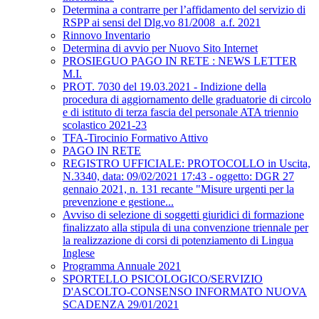
Determina a contrarre per l’affidamento del servizio di
RSPP ai sensi del Dlg.vo 81/2008_a.f. 2021
Rinnovo Inventario
Determina di avvio per Nuovo Sito Internet
PROSIEGUO PAGO IN RETE : NEWS LETTER
M.I.
PROT. 7030 del 19.03.2021 - Indizione della
procedura di aggiornamento delle graduatorie di circolo
e di istituto di terza fascia del personale ATA triennio
scolastico 2021-23
TFA-Tirocinio Formativo Attivo
PAGO IN RETE
REGISTRO UFFICIALE: PROTOCOLLO in Uscita,
N.3340, data: 09/02/2021 17:43 - oggetto: DGR 27
gennaio 2021, n. 131 recante "Misure urgenti per la
prevenzione e gestione...
Avviso di selezione di soggetti giuridici di formazione
finalizzato alla stipula di una convenzione triennale per
la realizzazione di corsi di potenziamento di Lingua
Inglese
Programma Annuale 2021
SPORTELLO PSICOLOGICO/SERVIZIO
D'ASCOLTO-CONSENSO INFORMATO NUOVA
SCADENZA 29/01/2021