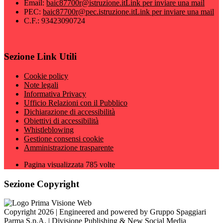
Email:
baic87700r@istruzione.it
Link per inviare una mail
PEC:
baic87700r@pec.istruzione.it
Link per inviare una mail
C.F.: 93423090724
Sezione Link Utili
Cookie policy
Note legali
Informativa Privacy
Ufficio Relazioni con il Pubblico
Dichiarazione di accessibilità
Obiettivi di accessibilità
Whistleblowing
Gestione consensi cookie
Amministrazione trasparente
Pagina visualizzata
785
volte
Sezione Copyright
Copyright 2026 | Engineered and powered by Gruppo Spaggiari
Parma S.p.A. | Divisione Publishing & New Social Media