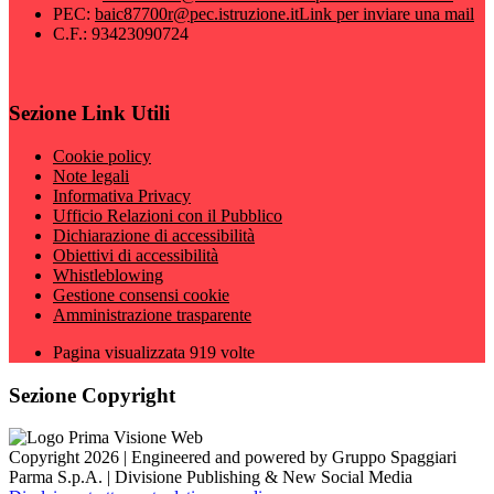
PEC:
baic87700r@pec.istruzione.it
Link per inviare una mail
C.F.: 93423090724
Sezione Link Utili
Cookie policy
Note legali
Informativa Privacy
Ufficio Relazioni con il Pubblico
Dichiarazione di accessibilità
Obiettivi di accessibilità
Whistleblowing
Gestione consensi cookie
Amministrazione trasparente
Pagina visualizzata
919
volte
Sezione Copyright
Copyright 2026 | Engineered and powered by Gruppo Spaggiari
Parma S.p.A. | Divisione Publishing & New Social Media