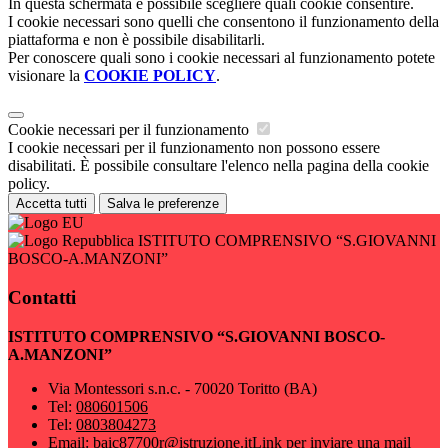
In questa schermata è possibile scegliere quali cookie consentire.
I cookie necessari sono quelli che consentono il funzionamento della
piattaforma e non è possibile disabilitarli.
Per conoscere quali sono i cookie necessari al funzionamento potete
visionare la
COOKIE POLICY
.
Cookie necessari per il funzionamento
I cookie necessari per il funzionamento non possono essere
disabilitati. È possibile consultare l'elenco nella pagina della cookie
policy.
Accetta tutti
Salva le preferenze
ISTITUTO COMPRENSIVO “S.GIOVANNI
BOSCO-A.MANZONI”
Contatti
ISTITUTO COMPRENSIVO “S.GIOVANNI BOSCO-
A.MANZONI”
Via Montessori s.n.c. - 70020 Toritto (BA)
Tel:
080601506
Tel:
0803804273
Email:
baic87700r@istruzione.it
Link per inviare una mail