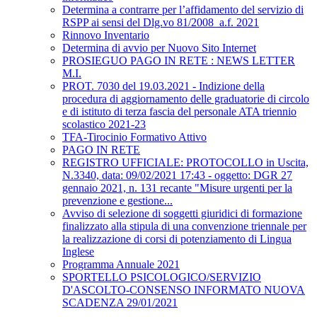
Determina a contrarre per l’affidamento del servizio di
RSPP ai sensi del Dlg.vo 81/2008_a.f. 2021
Rinnovo Inventario
Determina di avvio per Nuovo Sito Internet
PROSIEGUO PAGO IN RETE : NEWS LETTER
M.I.
PROT. 7030 del 19.03.2021 - Indizione della
procedura di aggiornamento delle graduatorie di circolo
e di istituto di terza fascia del personale ATA triennio
scolastico 2021-23
TFA-Tirocinio Formativo Attivo
PAGO IN RETE
REGISTRO UFFICIALE: PROTOCOLLO in Uscita,
N.3340, data: 09/02/2021 17:43 - oggetto: DGR 27
gennaio 2021, n. 131 recante "Misure urgenti per la
prevenzione e gestione...
Avviso di selezione di soggetti giuridici di formazione
finalizzato alla stipula di una convenzione triennale per
la realizzazione di corsi di potenziamento di Lingua
Inglese
Programma Annuale 2021
SPORTELLO PSICOLOGICO/SERVIZIO
D'ASCOLTO-CONSENSO INFORMATO NUOVA
SCADENZA 29/01/2021