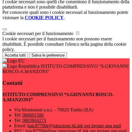
I cookie necessari sono quelli che consentono il funzionamento della
piattaforma e non è possibile disabilitarli.
Per conoscere quali sono i cookie necessari al funzionamento potete
visionare la
COOKIE POLICY
.
Cookie necessari per il funzionamento
I cookie necessari per il funzionamento non possono essere
disabilitati. È possibile consultare l'elenco nella pagina della cookie
policy.
Accetta tutti
Salva le preferenze
ISTITUTO COMPRENSIVO “S.GIOVANNI
BOSCO-A.MANZONI”
Contatti
ISTITUTO COMPRENSIVO “S.GIOVANNI BOSCO-
A.MANZONI”
Via Montessori s.n.c. - 70020 Toritto (BA)
Tel:
080601506
Tel:
0803804273
Email:
baic87700r@istruzione.it
Link per inviare una mail
PEC:
baic87700r@pec.istruzione.it
Link per inviare una mail