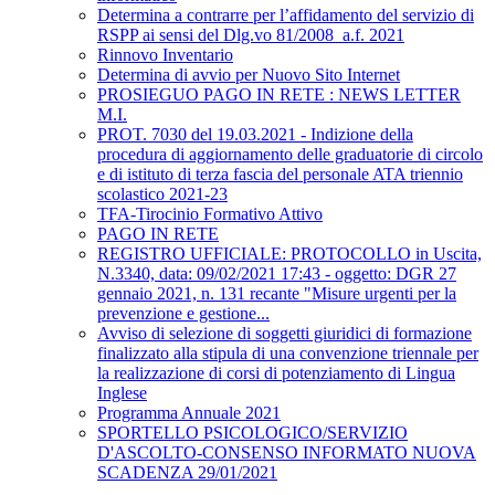
Determina a contrarre per l’affidamento del servizio di
RSPP ai sensi del Dlg.vo 81/2008_a.f. 2021
Rinnovo Inventario
Determina di avvio per Nuovo Sito Internet
PROSIEGUO PAGO IN RETE : NEWS LETTER
M.I.
PROT. 7030 del 19.03.2021 - Indizione della
procedura di aggiornamento delle graduatorie di circolo
e di istituto di terza fascia del personale ATA triennio
scolastico 2021-23
TFA-Tirocinio Formativo Attivo
PAGO IN RETE
REGISTRO UFFICIALE: PROTOCOLLO in Uscita,
N.3340, data: 09/02/2021 17:43 - oggetto: DGR 27
gennaio 2021, n. 131 recante "Misure urgenti per la
prevenzione e gestione...
Avviso di selezione di soggetti giuridici di formazione
finalizzato alla stipula di una convenzione triennale per
la realizzazione di corsi di potenziamento di Lingua
Inglese
Programma Annuale 2021
SPORTELLO PSICOLOGICO/SERVIZIO
D'ASCOLTO-CONSENSO INFORMATO NUOVA
SCADENZA 29/01/2021