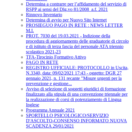
Determina a contrarre per l’affidamento del servizio di
RSPP ai sensi del Dlg.vo 81/2008_a.f. 2021
Rinnovo Inventario
Determina di avvio per Nuovo Sito Internet
PROSIEGUO PAGO IN RETE : NEWS LETTER
M.I.
PROT. 7030 del 19.03.2021 - Indizione della
procedura di aggiornamento delle graduatorie di circolo
e di istituto di terza fascia del personale ATA triennio
scolastico 2021-23
TFA-Tirocinio Formativo Attivo
PAGO IN RETE
REGISTRO UFFICIALE: PROTOCOLLO in Uscita,
N.3340, data: 09/02/2021 17:43 - oggetto: DGR 27
gennaio 2021, n. 131 recante "Misure urgenti per la
prevenzione e gestione...
Avviso di selezione di soggetti giuridici di formazione
finalizzato alla stipula di una convenzione triennale per
la realizzazione di corsi di potenziamento di Lingua
Inglese
Programma Annuale 2021
SPORTELLO PSICOLOGICO/SERVIZIO
D'ASCOLTO-CONSENSO INFORMATO NUOVA
SCADENZA 29/01/2021