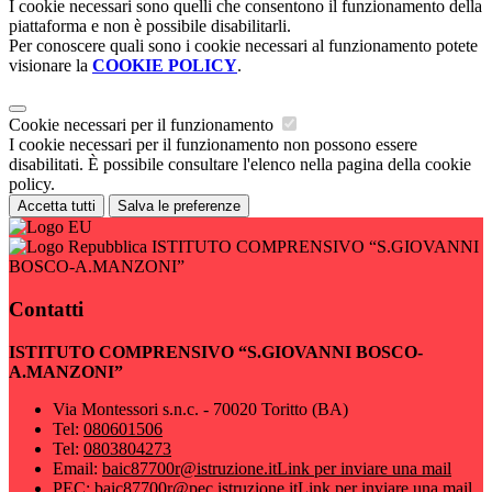
I cookie necessari sono quelli che consentono il funzionamento della
piattaforma e non è possibile disabilitarli.
Per conoscere quali sono i cookie necessari al funzionamento potete
visionare la
COOKIE POLICY
.
Cookie necessari per il funzionamento
I cookie necessari per il funzionamento non possono essere
disabilitati. È possibile consultare l'elenco nella pagina della cookie
policy.
Accetta tutti
Salva le preferenze
ISTITUTO COMPRENSIVO “S.GIOVANNI
BOSCO-A.MANZONI”
Contatti
ISTITUTO COMPRENSIVO “S.GIOVANNI BOSCO-
A.MANZONI”
Via Montessori s.n.c. - 70020 Toritto (BA)
Tel:
080601506
Tel:
0803804273
Email:
baic87700r@istruzione.it
Link per inviare una mail
PEC:
baic87700r@pec.istruzione.it
Link per inviare una mail