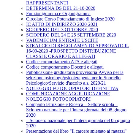
RAPPRESENTANTI
DETERMINA DS DEL 21-10-2020
Funzionigramma e Organigramma
Circolare Corso Potenziamento di Inglese 2020
IC ATTO DI INDIRIZZO 2020-2021
SCIOPERO DEL 3 OTTOBRE 2020
SCIOPERO DEL 24 E 25 SETTEMBRE 2020
VADEMECUM ENTRATE USCITE
STRALCIO DI REGOLAMENTO APPROVATO IL
16-09-2020 -PROSPETTO DISTRIBUZIONE
CLASSI E ORARIO E ALLEGATI
Codice comportamento ATA e allegati
Codice comportamento Docenti e allegati
Pubblicazione graduatoria provvisoria-Avviso per la
selezione psicologo/psicoterapeuta per lo Sportello
Psicologico/Servizio d'ascolto a.s. 2020/21
NOLEGGIO FOTOCOPIATORI DEFINITIVA
COMUNICAZIONE AGGIUDICAZIONE
NOLEGGIO FOTOCOPIATORI
Comparto Istruzione e Ricerca – Settore scuola –
Sciopero nazionale per l’intera giornata del 08 giugno
2020
– Sciopero nazionale per l’intera giornata del 05 giugno
2020
Presentazione del libro "Il carcere spiegato ai ragazzi"