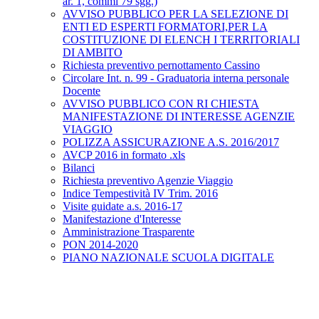
ar. 1, commi 79 sgg.)
AVVISO PUBBLICO PER LA SELEZIONE DI
ENTI ED ESPERTI FORMATORI,PER LA
COSTITUZIONE DI ELENCH I TERRITORIALI
DI AMBITO
Richiesta preventivo pernottamento Cassino
Circolare Int. n. 99 - Graduatoria interna personale
Docente
AVVISO PUBBLICO CON RI CHIESTA
MANIFESTAZIONE DI INTERESSE AGENZIE
VIAGGIO
POLIZZA ASSICURAZIONE A.S. 2016/2017
AVCP 2016 in formato .xls
Bilanci
Richiesta preventivo Agenzie Viaggio
Indice Tempestività IV Trim. 2016
Visite guidate a.s. 2016-17
Manifestazione d'Interesse
Amministrazione Trasparente
PON 2014-2020
PIANO NAZIONALE SCUOLA DIGITALE