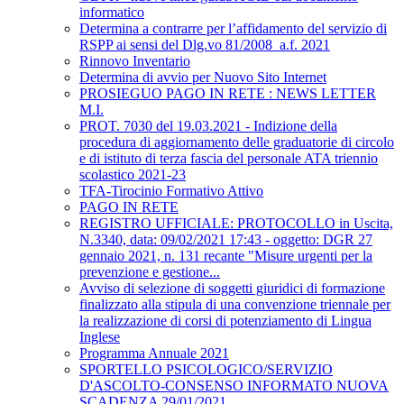
informatico
Determina a contrarre per l’affidamento del servizio di
RSPP ai sensi del Dlg.vo 81/2008_a.f. 2021
Rinnovo Inventario
Determina di avvio per Nuovo Sito Internet
PROSIEGUO PAGO IN RETE : NEWS LETTER
M.I.
PROT. 7030 del 19.03.2021 - Indizione della
procedura di aggiornamento delle graduatorie di circolo
e di istituto di terza fascia del personale ATA triennio
scolastico 2021-23
TFA-Tirocinio Formativo Attivo
PAGO IN RETE
REGISTRO UFFICIALE: PROTOCOLLO in Uscita,
N.3340, data: 09/02/2021 17:43 - oggetto: DGR 27
gennaio 2021, n. 131 recante "Misure urgenti per la
prevenzione e gestione...
Avviso di selezione di soggetti giuridici di formazione
finalizzato alla stipula di una convenzione triennale per
la realizzazione di corsi di potenziamento di Lingua
Inglese
Programma Annuale 2021
SPORTELLO PSICOLOGICO/SERVIZIO
D'ASCOLTO-CONSENSO INFORMATO NUOVA
SCADENZA 29/01/2021