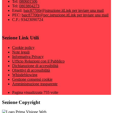
Tel:
080601506
Tel:
0803804273
Email:
baic87700r@istruzione.it
Link per inviare una mail
PEC:
baic87700r@pec.istruzione.it
Link per inviare una mail
C.F.: 93423090724
Sezione Link Utili
Cookie policy
Note legali
Informativa Privacy
Ufficio Relazioni con il Pubblico
Dichiarazione di accessibilità
Obiettivi di accessibilità
Whistleblowing
Gestione consensi cookie
Amministrazione trasparente
Pagina visualizzata
755
volte
Sezione Copyright