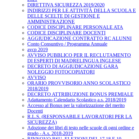
DIRETTIVA SICUREZZA 2019/2020
INDIRIZZI PER LE ATTIVITÀ DELLA SCUOLA E
DELLE SCELTE DI GESTIONE E
AMMINISTRAZIONE
CODICE DISCIPLINARE PERSONALE ATA
CODICE DISCIPLINARE DOCENTI
AGGIUDICAZIONE CONTRATTO RC ALUNNI
Conto Consuntivo / Programma Annuale
avcp 2019
AVVISO PUBBLICO PER IL RECLUTAMENTO
DI ESPERTI DI MADRELINGUA INGLESE
DECRETO DI AGGIUDICAZIONE GARA
NOLEGGIO FOTOCOPIATORI
AVVISO
ORARIO PROVVISORIO ANNO SCOLASTICO
2018/2019
DECRETO ATTRIBUZIONE BONUS PREMIALE
Adattamento Calendario Scolastico a.s. 2018/2019
Accesso al Bonus per la valorizzazione del merito
Docenti
R.L.S. (RESPONSABILE LAVORATORI PER LA
SICUREZZA)
Adozione dei libri di testo nelle scuole di ogni ordine e
grado - A.s. 2018-2019
RINNOVO RSU. ELEZIONI DEL 17,18 E 19