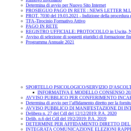
Determina di avvio per Nuovo Sito Internet
PROSIEGUO PAGO IN RETE : NEWS LETTER M.I.
PROT. 7030 del 19.03.2021 - Indizione della procedura di 
TFA-Tirocinio Formativo Attivo
PAGO IN RETE
REGISTRO UFFICIALE: PROTOCOLLO in Uscita, N.3340, d
Avviso di selezione di soggetti giuridici di formazione fi
Programma Annuale 2021
SPORTELLO PSICOLOGICO/SERVIZIO D'ASCOL
INFORMATIVA E MODELLO CONSENSO 202
AVVISO PUBBLICO PER CONFERIMENTO INCARIC
Determina di avvio per l’affidamento diretto per la fornitu
AVVISO PUBBLICO DI MANIFESTAZIONE DI IN
Delibera n. 27 del CdI del 12/12/2019: P.A. 2020
Delib. n.6 del CdI del 19/2/2019: P.A. 2019
DETERMINE PER AFFIDAMENTO DIRETTO DEL 
INTEGRATA COMUNICAZIONE ELEZIONI RAPP