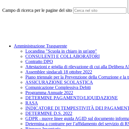
Campo di ricerca per le pagine del sito
Amministrazione Trasparente
Locandina "Scuola in chiaro in un'app"
CONSULENTI E COLLABORATORI
Contratto DPO
Attestazioni e griglia di rilevazione di cui alla Delibe
Assemblee sindacali 18 ottobre 2022
Piano triennale per la Prevenzione della Corruzione e la
ASSICURAZIONE SCOLASTICA
Comunicazione Complessiva Debiti
Programma Annuale 2022
DETERMINE PAGAMENTO/LIQUIDAZIONE
RASA
INDICATORE DI TEMPESTIVITÀ DEI PAGAMENT
DETERMINE D.S. 2022
GDPR - nuove linee guida AGID sul documento informa
Determina a contrarre per l’affidamento del servizio di 
Rinnovo Inventario