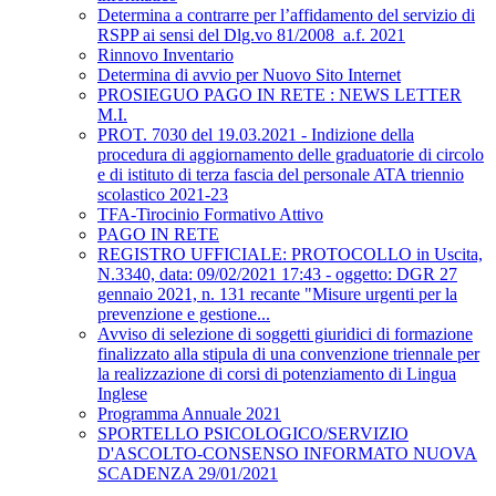
Determina a contrarre per l’affidamento del servizio di
RSPP ai sensi del Dlg.vo 81/2008_a.f. 2021
Rinnovo Inventario
Determina di avvio per Nuovo Sito Internet
PROSIEGUO PAGO IN RETE : NEWS LETTER
M.I.
PROT. 7030 del 19.03.2021 - Indizione della
procedura di aggiornamento delle graduatorie di circolo
e di istituto di terza fascia del personale ATA triennio
scolastico 2021-23
TFA-Tirocinio Formativo Attivo
PAGO IN RETE
REGISTRO UFFICIALE: PROTOCOLLO in Uscita,
N.3340, data: 09/02/2021 17:43 - oggetto: DGR 27
gennaio 2021, n. 131 recante "Misure urgenti per la
prevenzione e gestione...
Avviso di selezione di soggetti giuridici di formazione
finalizzato alla stipula di una convenzione triennale per
la realizzazione di corsi di potenziamento di Lingua
Inglese
Programma Annuale 2021
SPORTELLO PSICOLOGICO/SERVIZIO
D'ASCOLTO-CONSENSO INFORMATO NUOVA
SCADENZA 29/01/2021