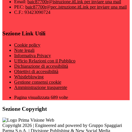
Email:
baic87700r@istruzione.it
Link per inviare una mail
PEC:
baic87700r@pec.istruzione.it
Link per inviare una mail
C.F.: 93423090724
Sezione Link Utili
Cookie policy
Note legali
Informativa Privacy
Ufficio Relazioni con il Pubblico
Dichiarazione di accessibilità
Obiettivi di accessibilità
Whistleblowing
Gestione consensi cookie
Amministrazione trasparente
Pagina visualizzata
689
volte
Sezione Copyright
Copyright 2026 | Engineered and powered by Gruppo Spaggiari
Parma S.p.A. | Divisione Publishing & New Social Media