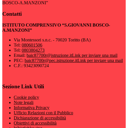
BOSCO-A.MANZONI”
Contatti
ISTITUTO COMPRENSIVO “S.GIOVANNI BOSCO-
A.MANZONI”
Via Montessori s.n.c. - 70020 Toritto (BA)
Tel:
080601506
Tel:
0803804273
Email:
baic87700r@istruzione.it
Link per inviare una mail
PEC:
baic87700r@pec.istruzione.it
Link per inviare una mail
C.F.: 93423090724
Sezione Link Utili
Cookie policy
Note legali
Informativa Privacy
Ufficio Relazioni con il Pubblico
Dichiarazione di accessibilità
Obiettivi di accessibilità