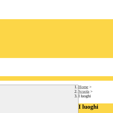
Home
>
Scuola
>
I luoghi
I luoghi