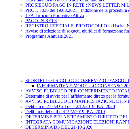
PROSIEGUO PAGO IN RETE : NEWS LETTER M.I.
PROT. 7030 del 19.03.2021 - Indizione della procedura di 
TFA-Tirocinio Formativo Attivo
PAGO IN RETE
REGISTRO UFFICIALE: PROTOCOLLO in Uscita, N.3340, d
Avviso di selezione di soggetti giuridici di formazione fi
Programma Annuale 2021
SPORTELLO PSICOLOGICO/SERVIZIO D'ASCOL
INFORMATIVA E MODELLO CONSENSO 202
AVVISO PUBBLICO PER CONFERIMENTO INCARIC
Determina di avvio per l’affidamento diretto per la fornitu
AVVISO PUBBLICO DI MANIFESTAZIONE DI IN
Delibera n. 27 del CdI del 12/12/2019: P.A. 2020
Delib. n.6 del CdI del 19/2/2019: P.A. 2019
DETERMINE PER AFFIDAMENTO DIRETTO DEL 
INTEGRATA COMUNICAZIONE ELEZIONI RAPP
DETERMINA DS DEL 21-10-2020