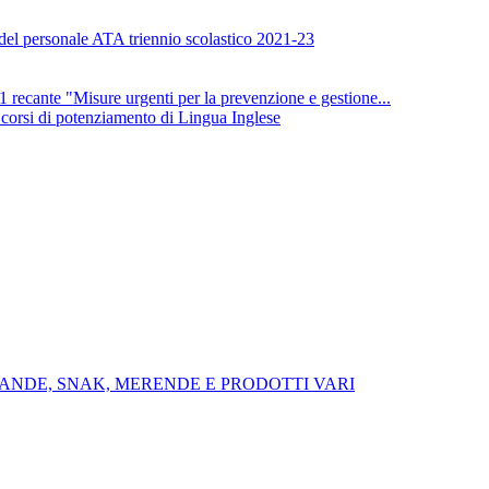
 del personale ATA triennio scolastico 2021-23
nte "Misure urgenti per la prevenzione e gestione...
i corsi di potenziamento di Lingua Inglese
VANDE, SNAK, MERENDE E PRODOTTI VARI