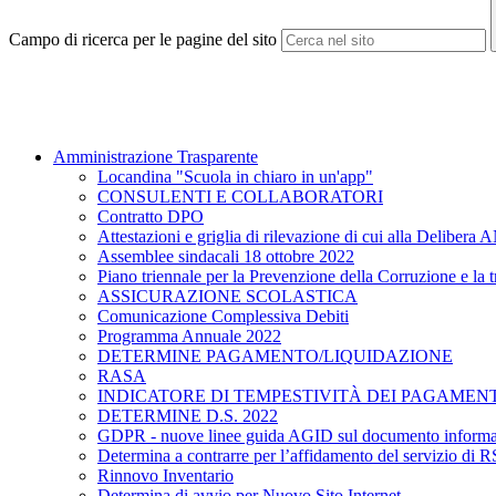
Campo di ricerca per le pagine del sito
Amministrazione Trasparente
Locandina "Scuola in chiaro in un'app"
CONSULENTI E COLLABORATORI
Contratto DPO
Attestazioni e griglia di rilevazione di cui alla Delibe
Assemblee sindacali 18 ottobre 2022
Piano triennale per la Prevenzione della Corruzione e la
ASSICURAZIONE SCOLASTICA
Comunicazione Complessiva Debiti
Programma Annuale 2022
DETERMINE PAGAMENTO/LIQUIDAZIONE
RASA
INDICATORE DI TEMPESTIVITÀ DEI PAGAMENT
DETERMINE D.S. 2022
GDPR - nuove linee guida AGID sul documento informa
Determina a contrarre per l’affidamento del servizio di 
Rinnovo Inventario
Determina di avvio per Nuovo Sito Internet