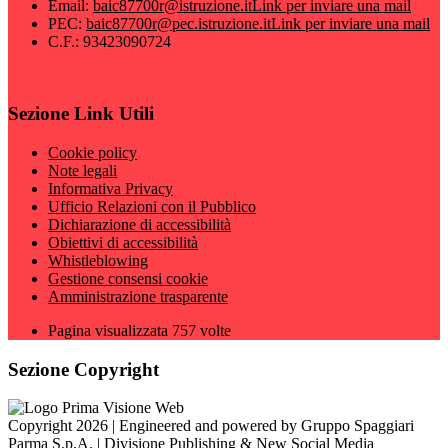
Email:
baic87700r@istruzione.it
Link per inviare una mail
PEC:
baic87700r@pec.istruzione.it
Link per inviare una mail
C.F.: 93423090724
Sezione Link Utili
Cookie policy
Note legali
Informativa Privacy
Ufficio Relazioni con il Pubblico
Dichiarazione di accessibilità
Obiettivi di accessibilità
Whistleblowing
Gestione consensi cookie
Amministrazione trasparente
Pagina visualizzata
757
volte
Sezione Copyright
Copyright 2026 | Engineered and powered by Gruppo Spaggiari
Parma S.p.A. | Divisione Publishing & New Social Media