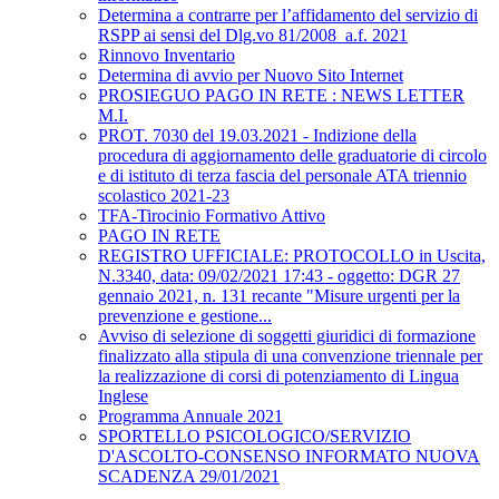
Determina a contrarre per l’affidamento del servizio di
RSPP ai sensi del Dlg.vo 81/2008_a.f. 2021
Rinnovo Inventario
Determina di avvio per Nuovo Sito Internet
PROSIEGUO PAGO IN RETE : NEWS LETTER
M.I.
PROT. 7030 del 19.03.2021 - Indizione della
procedura di aggiornamento delle graduatorie di circolo
e di istituto di terza fascia del personale ATA triennio
scolastico 2021-23
TFA-Tirocinio Formativo Attivo
PAGO IN RETE
REGISTRO UFFICIALE: PROTOCOLLO in Uscita,
N.3340, data: 09/02/2021 17:43 - oggetto: DGR 27
gennaio 2021, n. 131 recante "Misure urgenti per la
prevenzione e gestione...
Avviso di selezione di soggetti giuridici di formazione
finalizzato alla stipula di una convenzione triennale per
la realizzazione di corsi di potenziamento di Lingua
Inglese
Programma Annuale 2021
SPORTELLO PSICOLOGICO/SERVIZIO
D'ASCOLTO-CONSENSO INFORMATO NUOVA
SCADENZA 29/01/2021