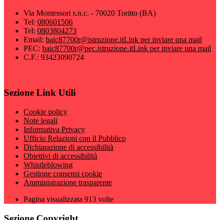
Via Montessori s.n.c. - 70020 Toritto (BA)
Tel:
080601506
Tel:
0803804273
Email:
baic87700r@istruzione.it
Link per inviare una mail
PEC:
baic87700r@pec.istruzione.it
Link per inviare una mail
C.F.: 93423090724
Sezione Link Utili
Cookie policy
Note legali
Informativa Privacy
Ufficio Relazioni con il Pubblico
Dichiarazione di accessibilità
Obiettivi di accessibilità
Whistleblowing
Gestione consensi cookie
Amministrazione trasparente
Pagina visualizzata
913
volte
Sezione Copyright