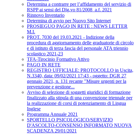
Determina a contrarre per l’affidamento del servizio di
RSPP ai sensi del Dlg.vo 81/2008_a.f. 2021
Rinnovo Inventario
Determina di avvio per Nuovo Sito Internet
PROSIEGUO PAGO IN RETE : NEWS LETTER
M.I.
PROT. 7030 del 19.03.2021 - Indizione della
procedura di aggiornamento delle graduatorie di circolo
e di istituto di terza fascia del personale ATA triennio
scolastico 2021-23
TFA-Tirocinio Formativo Attivo
PAGO IN RETE
REGISTRO UFFICIALE: PROTOCOLLO in Uscita,
N.3340, data: 09/02/2021 17:43 - oggetto: DGR 27
gennaio 2021, n. 131 recante "Misure urgenti per la
prevenzione e gestione...
Avviso di selezione di soggetti giuridici di formazione
finalizzato alla stipula di una convenzione triennale per
la realizzazione di corsi di potenziamento di Lingua
Inglese
Programma Annuale 2021
SPORTELLO PSICOLOGICO/SERVIZIO
D'ASCOLTO-CONSENSO INFORMATO NUOVA
SCADENZA 29/01/2021