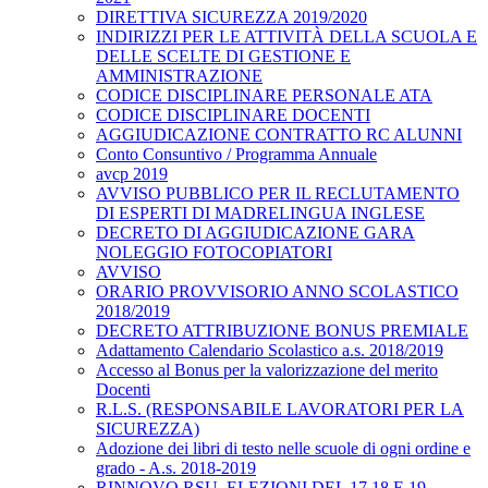
DIRETTIVA SICUREZZA 2019/2020
INDIRIZZI PER LE ATTIVITÀ DELLA SCUOLA E
DELLE SCELTE DI GESTIONE E
AMMINISTRAZIONE
CODICE DISCIPLINARE PERSONALE ATA
CODICE DISCIPLINARE DOCENTI
AGGIUDICAZIONE CONTRATTO RC ALUNNI
Conto Consuntivo / Programma Annuale
avcp 2019
AVVISO PUBBLICO PER IL RECLUTAMENTO
DI ESPERTI DI MADRELINGUA INGLESE
DECRETO DI AGGIUDICAZIONE GARA
NOLEGGIO FOTOCOPIATORI
AVVISO
ORARIO PROVVISORIO ANNO SCOLASTICO
2018/2019
DECRETO ATTRIBUZIONE BONUS PREMIALE
Adattamento Calendario Scolastico a.s. 2018/2019
Accesso al Bonus per la valorizzazione del merito
Docenti
R.L.S. (RESPONSABILE LAVORATORI PER LA
SICUREZZA)
Adozione dei libri di testo nelle scuole di ogni ordine e
grado - A.s. 2018-2019
RINNOVO RSU. ELEZIONI DEL 17,18 E 19