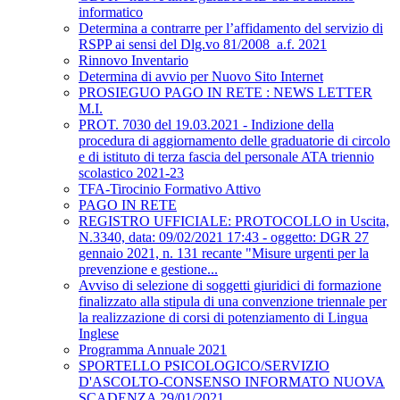
informatico
Determina a contrarre per l’affidamento del servizio di
RSPP ai sensi del Dlg.vo 81/2008_a.f. 2021
Rinnovo Inventario
Determina di avvio per Nuovo Sito Internet
PROSIEGUO PAGO IN RETE : NEWS LETTER
M.I.
PROT. 7030 del 19.03.2021 - Indizione della
procedura di aggiornamento delle graduatorie di circolo
e di istituto di terza fascia del personale ATA triennio
scolastico 2021-23
TFA-Tirocinio Formativo Attivo
PAGO IN RETE
REGISTRO UFFICIALE: PROTOCOLLO in Uscita,
N.3340, data: 09/02/2021 17:43 - oggetto: DGR 27
gennaio 2021, n. 131 recante "Misure urgenti per la
prevenzione e gestione...
Avviso di selezione di soggetti giuridici di formazione
finalizzato alla stipula di una convenzione triennale per
la realizzazione di corsi di potenziamento di Lingua
Inglese
Programma Annuale 2021
SPORTELLO PSICOLOGICO/SERVIZIO
D'ASCOLTO-CONSENSO INFORMATO NUOVA
SCADENZA 29/01/2021