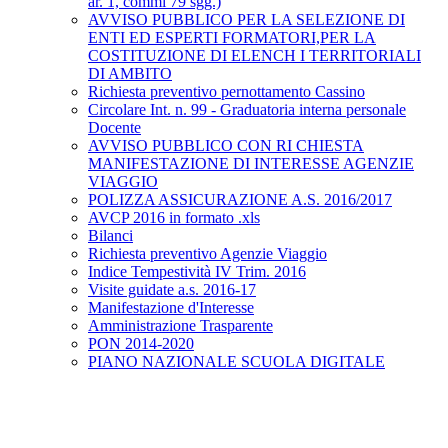
ar. 1, commi 79 sgg.)
AVVISO PUBBLICO PER LA SELEZIONE DI
ENTI ED ESPERTI FORMATORI,PER LA
COSTITUZIONE DI ELENCH I TERRITORIALI
DI AMBITO
Richiesta preventivo pernottamento Cassino
Circolare Int. n. 99 - Graduatoria interna personale
Docente
AVVISO PUBBLICO CON RI CHIESTA
MANIFESTAZIONE DI INTERESSE AGENZIE
VIAGGIO
POLIZZA ASSICURAZIONE A.S. 2016/2017
AVCP 2016 in formato .xls
Bilanci
Richiesta preventivo Agenzie Viaggio
Indice Tempestività IV Trim. 2016
Visite guidate a.s. 2016-17
Manifestazione d'Interesse
Amministrazione Trasparente
PON 2014-2020
PIANO NAZIONALE SCUOLA DIGITALE