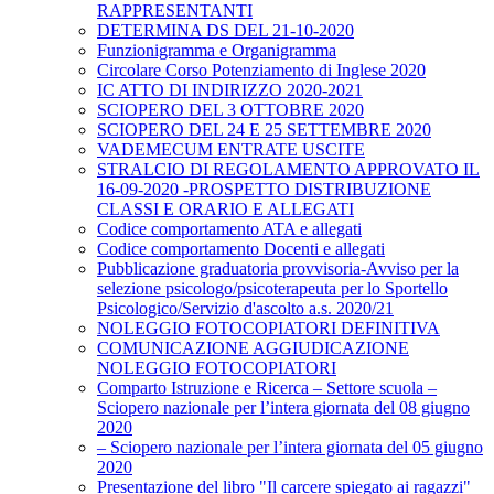
RAPPRESENTANTI
DETERMINA DS DEL 21-10-2020
Funzionigramma e Organigramma
Circolare Corso Potenziamento di Inglese 2020
IC ATTO DI INDIRIZZO 2020-2021
SCIOPERO DEL 3 OTTOBRE 2020
SCIOPERO DEL 24 E 25 SETTEMBRE 2020
VADEMECUM ENTRATE USCITE
STRALCIO DI REGOLAMENTO APPROVATO IL
16-09-2020 -PROSPETTO DISTRIBUZIONE
CLASSI E ORARIO E ALLEGATI
Codice comportamento ATA e allegati
Codice comportamento Docenti e allegati
Pubblicazione graduatoria provvisoria-Avviso per la
selezione psicologo/psicoterapeuta per lo Sportello
Psicologico/Servizio d'ascolto a.s. 2020/21
NOLEGGIO FOTOCOPIATORI DEFINITIVA
COMUNICAZIONE AGGIUDICAZIONE
NOLEGGIO FOTOCOPIATORI
Comparto Istruzione e Ricerca – Settore scuola –
Sciopero nazionale per l’intera giornata del 08 giugno
2020
– Sciopero nazionale per l’intera giornata del 05 giugno
2020
Presentazione del libro "Il carcere spiegato ai ragazzi"