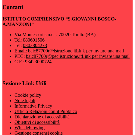
Contatti
ISTITUTO COMPRENSIVO “S.GIOVANNI BOSCO-
A.MANZONI”
Via Montessori s.n.c. - 70020 Toritto (BA)
Tel:
080601506
Tel:
0803804273
Email:
baic87700r@istruzione.it
Link per inviare una mail
PEC:
baic87700r@pec.istruzione.it
Link per inviare una mail
C.F.: 93423090724
Sezione Link Utili
Cookie policy
Note legali
Informativa Privacy
Ufficio Relazioni con il Pubblico
Dichiarazione di accessibilità
Obiettivi di accessibilità
Whistleblowing
Gestione consensi cookie