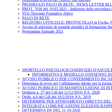
PROSIEGUO PAGO IN RETE : NEWS LETTER M.I.
PROT. 7030 del 19.03.2021 - Indizione della procedura di 
TFA-Tirocinio Formativo Attivo
PAGO IN RETE
REGISTRO UFFICIALE: PROTOCOLLO in Uscita, N.3340, d
Avviso di selezione di soggetti giuridici di formazione fi
Programma Annuale 2021
SPORTELLO PSICOLOGICO/SERVIZIO D'ASCOL
INFORMATIVA E MODELLO CONSENSO 202
AVVISO PUBBLICO PER CONFERIMENTO INCARIC
Determina di avvio per l’affidamento diretto per la fornitu
AVVISO PUBBLICO DI MANIFESTAZIONE DI IN
Delibera n. 27 del CdI del 12/12/2019: P.A. 2020
Delib. n.6 del CdI del 19/2/2019: P.A. 2019
DETERMINE PER AFFIDAMENTO DIRETTO DEL 
INTEGRATA COMUNICAZIONE ELEZIONI RAPP
DETERMINA DS DEL 21-10-2020