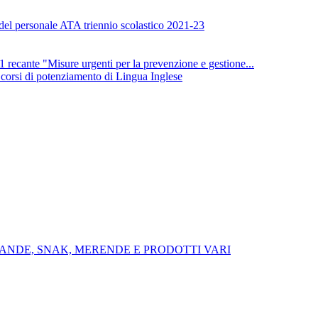
 del personale ATA triennio scolastico 2021-23
nte "Misure urgenti per la prevenzione e gestione...
i corsi di potenziamento di Lingua Inglese
VANDE, SNAK, MERENDE E PRODOTTI VARI