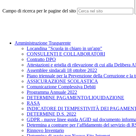
Campo di ricerca per le pagine del sito
Amministrazione Trasparente
Locandina "Scuola in chiaro in un'app"
CONSULENTI E COLLABORATORI
Contratto DPO
Attestazioni e griglia di rilevazione di cui alla Delibe
Assemblee sindacali 18 ottobre 2022
Piano triennale per la Prevenzione della Corruzione e la
ASSICURAZIONE SCOLASTICA
Comunicazione Complessiva Debiti
Programma Annuale 2022
DETERMINE PAGAMENTO/LIQUIDAZIONE
RASA
INDICATORE DI TEMPESTIVITÀ DEI PAGAMENT
DETERMINE D.S. 2022
GDPR - nuove linee guida AGID sul documento informa
Determina a contrarre per l’affidamento del servizio di 
Rinnovo Inventario
Determina di avvio per Nuovo Sito Internet