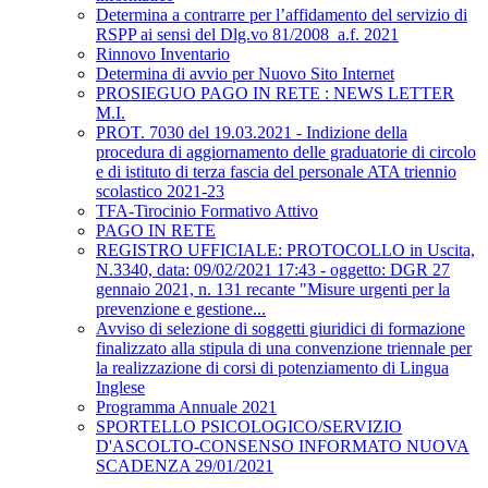
Determina a contrarre per l’affidamento del servizio di
RSPP ai sensi del Dlg.vo 81/2008_a.f. 2021
Rinnovo Inventario
Determina di avvio per Nuovo Sito Internet
PROSIEGUO PAGO IN RETE : NEWS LETTER
M.I.
PROT. 7030 del 19.03.2021 - Indizione della
procedura di aggiornamento delle graduatorie di circolo
e di istituto di terza fascia del personale ATA triennio
scolastico 2021-23
TFA-Tirocinio Formativo Attivo
PAGO IN RETE
REGISTRO UFFICIALE: PROTOCOLLO in Uscita,
N.3340, data: 09/02/2021 17:43 - oggetto: DGR 27
gennaio 2021, n. 131 recante "Misure urgenti per la
prevenzione e gestione...
Avviso di selezione di soggetti giuridici di formazione
finalizzato alla stipula di una convenzione triennale per
la realizzazione di corsi di potenziamento di Lingua
Inglese
Programma Annuale 2021
SPORTELLO PSICOLOGICO/SERVIZIO
D'ASCOLTO-CONSENSO INFORMATO NUOVA
SCADENZA 29/01/2021