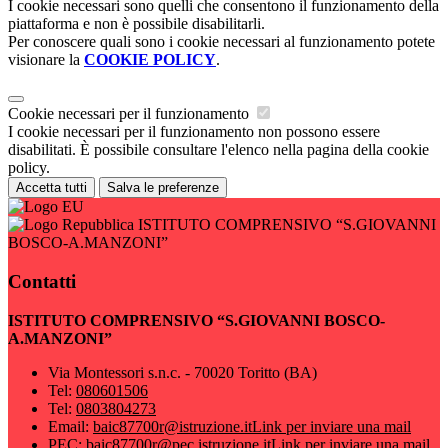
I cookie necessari sono quelli che consentono il funzionamento della
piattaforma e non è possibile disabilitarli.
Per conoscere quali sono i cookie necessari al funzionamento potete
visionare la
COOKIE POLICY
.
Cookie necessari per il funzionamento
I cookie necessari per il funzionamento non possono essere
disabilitati. È possibile consultare l'elenco nella pagina della cookie
policy.
Accetta tutti
Salva le preferenze
ISTITUTO COMPRENSIVO “S.GIOVANNI
BOSCO-A.MANZONI”
Contatti
ISTITUTO COMPRENSIVO “S.GIOVANNI BOSCO-
A.MANZONI”
Via Montessori s.n.c. - 70020 Toritto (BA)
Tel:
080601506
Tel:
0803804273
Email:
baic87700r@istruzione.it
Link per inviare una mail
PEC:
baic87700r@pec.istruzione.it
Link per inviare una mail