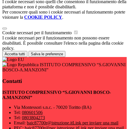
I cookie necessari sono quelli che consentono il funzionamento della
piattaforma e non è possibile disabilitarli.
Per conoscere quali sono i cookie necessari al funzionamento potete
visionare la
COOKIE POLICY
.
Cookie necessari per il funzionamento
I cookie necessari per il funzionamento non possono essere
disabilitati. È possibile consultare l'elenco nella pagina della cookie
policy.
Accetta tutti
Salva le preferenze
ISTITUTO COMPRENSIVO “S.GIOVANNI
BOSCO-A.MANZONI”
Contatti
ISTITUTO COMPRENSIVO “S.GIOVANNI BOSCO-
A.MANZONI”
Via Montessori s.n.c. - 70020 Toritto (BA)
Tel:
080601506
Tel:
0803804273
Email:
baic87700r@istruzione.it
Link per inviare una mail
PEC:
baic87700r@pec.istruzione.it
Link per inviare una mail