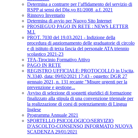
Determina a contrarre per l’affidamento del servizio di
RSPP ai sensi del Dlg.vo 81/2008_a.f. 2021
Rinnovo Inventario
Determina di avvio per Nuovo Sito Internet
PROSIEGUO PAGO IN RETE : NEWS LETTER
M.I.
PROT. 7030 del 19.03.2021 - Indizione della
procedura di aggiornamento delle graduatorie di circolo
e di istituto di terza fascia del personale ATA triennio
scolastico 2021-23
TFA-Tirocinio Formativo Attivo
PAGO IN RETE
REGISTRO UFFICIALE: PROTOCOLLO in Uscita,
N.3340, data: 09/02/2021 17:43 - oggetto: DGR 27
gennaio 2021, n. 131 recante "Misure urgenti per la
prevenzione e gestione...
Avviso di selezione di soggetti giuridici di formazione
finalizzato alla stipula di una convenzione triennale per
la realizzazione di corsi di potenziamento di Lingua
Inglese
Programma Annuale 2021
SPORTELLO PSICOLOGICO/SERVIZIO
D'ASCOLTO-CONSENSO INFORMATO NUOVA
SCADENZA 29/01/2021