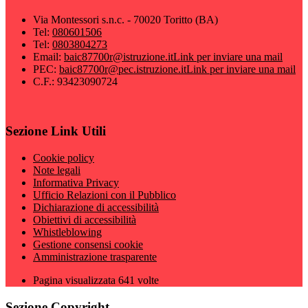
Via Montessori s.n.c. - 70020 Toritto (BA)
Tel:
080601506
Tel:
0803804273
Email:
baic87700r@istruzione.it
Link per inviare una mail
PEC:
baic87700r@pec.istruzione.it
Link per inviare una mail
C.F.: 93423090724
Sezione Link Utili
Cookie policy
Note legali
Informativa Privacy
Ufficio Relazioni con il Pubblico
Dichiarazione di accessibilità
Obiettivi di accessibilità
Whistleblowing
Gestione consensi cookie
Amministrazione trasparente
Pagina visualizzata
641
volte
Sezione Copyright