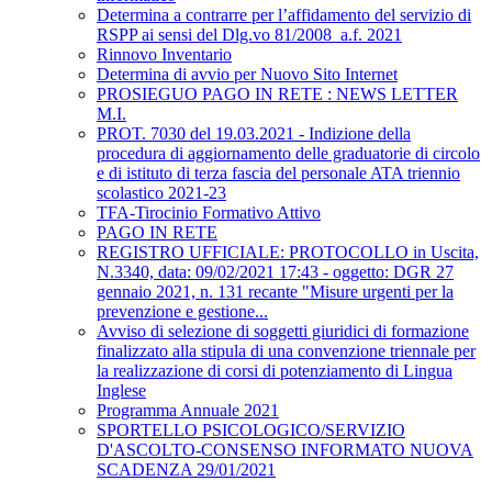
Determina a contrarre per l’affidamento del servizio di
RSPP ai sensi del Dlg.vo 81/2008_a.f. 2021
Rinnovo Inventario
Determina di avvio per Nuovo Sito Internet
PROSIEGUO PAGO IN RETE : NEWS LETTER
M.I.
PROT. 7030 del 19.03.2021 - Indizione della
procedura di aggiornamento delle graduatorie di circolo
e di istituto di terza fascia del personale ATA triennio
scolastico 2021-23
TFA-Tirocinio Formativo Attivo
PAGO IN RETE
REGISTRO UFFICIALE: PROTOCOLLO in Uscita,
N.3340, data: 09/02/2021 17:43 - oggetto: DGR 27
gennaio 2021, n. 131 recante "Misure urgenti per la
prevenzione e gestione...
Avviso di selezione di soggetti giuridici di formazione
finalizzato alla stipula di una convenzione triennale per
la realizzazione di corsi di potenziamento di Lingua
Inglese
Programma Annuale 2021
SPORTELLO PSICOLOGICO/SERVIZIO
D'ASCOLTO-CONSENSO INFORMATO NUOVA
SCADENZA 29/01/2021