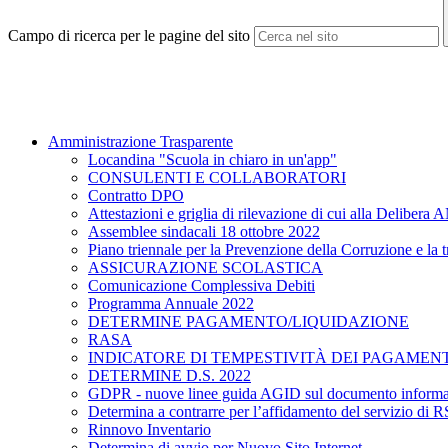
Campo di ricerca per le pagine del sito
Amministrazione Trasparente
Locandina "Scuola in chiaro in un'app"
CONSULENTI E COLLABORATORI
Contratto DPO
Attestazioni e griglia di rilevazione di cui alla Delibe
Assemblee sindacali 18 ottobre 2022
Piano triennale per la Prevenzione della Corruzione e la
ASSICURAZIONE SCOLASTICA
Comunicazione Complessiva Debiti
Programma Annuale 2022
DETERMINE PAGAMENTO/LIQUIDAZIONE
RASA
INDICATORE DI TEMPESTIVITÀ DEI PAGAMENT
DETERMINE D.S. 2022
GDPR - nuove linee guida AGID sul documento informa
Determina a contrarre per l’affidamento del servizio di 
Rinnovo Inventario
Determina di avvio per Nuovo Sito Internet