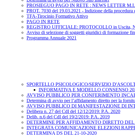
PROSIEGUO PAGO IN RETE : NEWS LETTER M.I.
PROT. 7030 del 19.03.2021 - Indizione della procedura di 
TFA-Tirocinio Formativo Attivo
PAGO IN RETE
REGISTRO UFFICIALE: PROTOCOLLO in Uscita, N.3340, d
Avviso di selezione di soggetti giuridici di formazione fi
Programma Annuale 2021
SPORTELLO PSICOLOGICO/SERVIZIO D'ASCOL
INFORMATIVA E MODELLO CONSENSO 202
AVVISO PUBBLICO PER CONFERIMENTO INCARIC
Determina di avvio per l’affidamento diretto per la fornitu
AVVISO PUBBLICO DI MANIFESTAZIONE DI IN
Delibera n. 27 del CdI del 12/12/2019: P.A. 2020
Delib. n.6 del CdI del 19/2/2019: P.A. 2019
DETERMINE PER AFFIDAMENTO DIRETTO DEL 
INTEGRATA COMUNICAZIONE ELEZIONI RAPP
DETERMINA DS DEL 21-10-2020