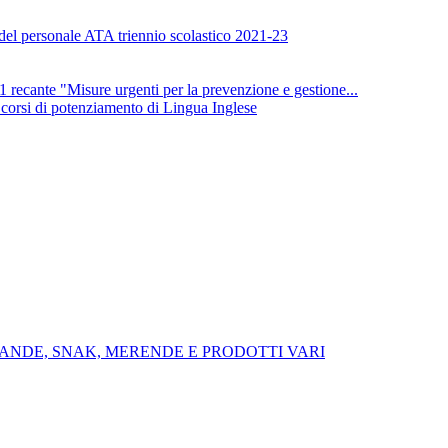
 del personale ATA triennio scolastico 2021-23
nte "Misure urgenti per la prevenzione e gestione...
i corsi di potenziamento di Lingua Inglese
VANDE, SNAK, MERENDE E PRODOTTI VARI