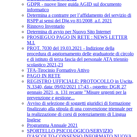
GDPR - nuove linee guida AGID sul documento
informatico
Determina a contrarre per l’affidamento del servizio di
RSPP ai sensi del Dlg.vo 81/2008_a.f. 2021
Rinnovo Inventario
Determina di avvio per Nuovo Sito Internet
PROSIEGUO PAGO IN RETE : NEWS LETTER
M.I.
PROT. 7030 del 19.03.2021 - Indizione della
procedura di aggiornamento delle graduatorie di circolo
e di istituto di terza fascia del personale ATA triennio
scolastico 2021-23
TFA-Tirocinio Formativo Attivo
PAGO IN RETE
REGISTRO UFFICIALE: PROTOCOLLO in Uscita,
N.3340, data: 09/02/2021 17:43 - oggetto: DGR 27
gennaio 2021, n. 131 recante "Misure urgenti per la
prevenzione e gestione...
Avviso di selezione di soggetti giuridici di formazione
finalizzato alla stipula di una convenzione triennale per
la realizzazione di corsi di potenziamento di Lingua
Inglese
Programma Annuale 2021
SPORTELLO PSICOLOGICO/SERVIZIO
D'ASCOLTO-CONSENSO INFORMATO NUOVA