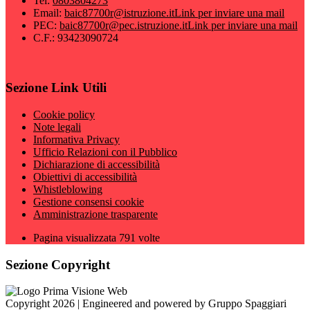
Tel:
0803804273
Email:
baic87700r@istruzione.it
Link per inviare una mail
PEC:
baic87700r@pec.istruzione.it
Link per inviare una mail
C.F.: 93423090724
Sezione Link Utili
Cookie policy
Note legali
Informativa Privacy
Ufficio Relazioni con il Pubblico
Dichiarazione di accessibilità
Obiettivi di accessibilità
Whistleblowing
Gestione consensi cookie
Amministrazione trasparente
Pagina visualizzata
791
volte
Sezione Copyright
Copyright 2026 | Engineered and powered by Gruppo Spaggiari