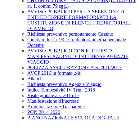
CHIAMATA DIRETTA A.S. 2017/2018 (L. 107/2015,
ar. 1, commi 79 sgg.)
AVVISO PUBBLICO PER LA SELEZIONE DI
ENTI ED ESPERTI FORMATORI,PER LA
COSTITUZIONE DI ELENCH I TERRITORIALI
DI AMBITO
Richiesta preventivo pernottamento Cassino
Circolare Int. n. 99 - Graduatoria interna personale
Docente
AVVISO PUBBLICO CON RI CHIESTA
MANIFESTAZIONE DI INTERESSE AGENZIE
VIAGGIO
POLIZZA ASSICURAZIONE A.S. 2016/2017
AVCP 2016 in formato .xls
Bilanci
Richiesta preventivo Agenzie Viaggio
Indice Tempestività IV Trim. 2016
Visite guidate a.s. 2016-17
Manifestazione d'Interesse
Amministrazione Trasparente
PON 2014-2020
PIANO NAZIONALE SCUOLA DIGITALE