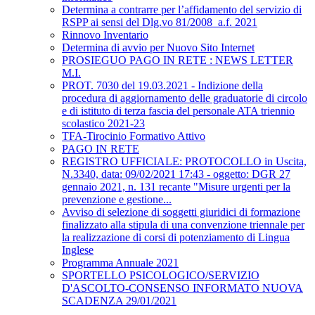
Determina a contrarre per l’affidamento del servizio di
RSPP ai sensi del Dlg.vo 81/2008_a.f. 2021
Rinnovo Inventario
Determina di avvio per Nuovo Sito Internet
PROSIEGUO PAGO IN RETE : NEWS LETTER
M.I.
PROT. 7030 del 19.03.2021 - Indizione della
procedura di aggiornamento delle graduatorie di circolo
e di istituto di terza fascia del personale ATA triennio
scolastico 2021-23
TFA-Tirocinio Formativo Attivo
PAGO IN RETE
REGISTRO UFFICIALE: PROTOCOLLO in Uscita,
N.3340, data: 09/02/2021 17:43 - oggetto: DGR 27
gennaio 2021, n. 131 recante "Misure urgenti per la
prevenzione e gestione...
Avviso di selezione di soggetti giuridici di formazione
finalizzato alla stipula di una convenzione triennale per
la realizzazione di corsi di potenziamento di Lingua
Inglese
Programma Annuale 2021
SPORTELLO PSICOLOGICO/SERVIZIO
D'ASCOLTO-CONSENSO INFORMATO NUOVA
SCADENZA 29/01/2021