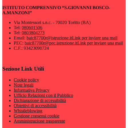
ISTITUTO COMPRENSIVO “S.GIOVANNI BOSCO-
A.MANZONI”
Via Montessori s.n.c. - 70020 Toritto (BA)
Tel:
080601506
Tel:
0803804273
Email:
baic87700r@istruzione.it
Link per inviare una mail
PEC:
baic87700r@pec.istruzione.it
Link per inviare una mail
C.F.: 93423090724
Sezione Link Utili
Cookie policy
Note legali
Informativa Privacy
Ufficio Relazioni con il Pubblico
Dichiarazione di accessibilità
Obiettivi di accessibilità
Whistleblowing
Gestione consensi cookie
Amministrazione trasparente