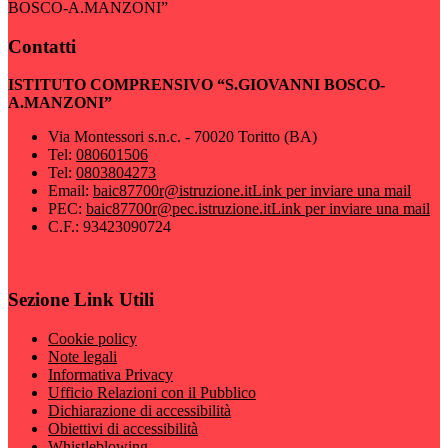
BOSCO-A.MANZONI”
Contatti
ISTITUTO COMPRENSIVO “S.GIOVANNI BOSCO-
A.MANZONI”
Via Montessori s.n.c. - 70020 Toritto (BA)
Tel:
080601506
Tel:
0803804273
Email:
baic87700r@istruzione.it
Link per inviare una mail
PEC:
baic87700r@pec.istruzione.it
Link per inviare una mail
C.F.: 93423090724
Sezione Link Utili
Cookie policy
Note legali
Informativa Privacy
Ufficio Relazioni con il Pubblico
Dichiarazione di accessibilità
Obiettivi di accessibilità
Whistleblowing