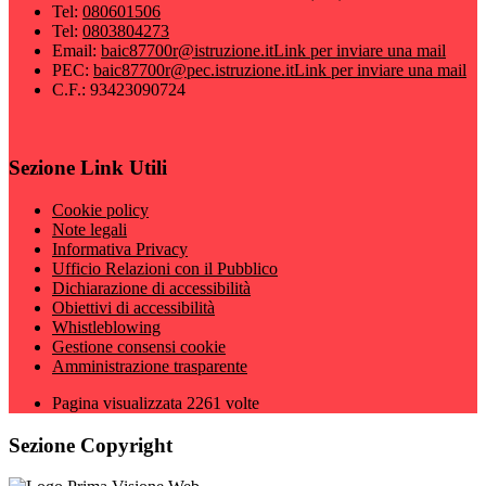
Tel:
080601506
Tel:
0803804273
Email:
baic87700r@istruzione.it
Link per inviare una mail
PEC:
baic87700r@pec.istruzione.it
Link per inviare una mail
C.F.: 93423090724
Sezione Link Utili
Cookie policy
Note legali
Informativa Privacy
Ufficio Relazioni con il Pubblico
Dichiarazione di accessibilità
Obiettivi di accessibilità
Whistleblowing
Gestione consensi cookie
Amministrazione trasparente
Pagina visualizzata
2261
volte
Sezione Copyright