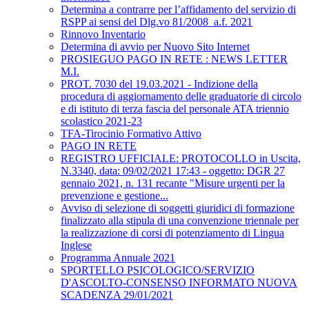
Determina a contrarre per l’affidamento del servizio di
RSPP ai sensi del Dlg.vo 81/2008_a.f. 2021
Rinnovo Inventario
Determina di avvio per Nuovo Sito Internet
PROSIEGUO PAGO IN RETE : NEWS LETTER
M.I.
PROT. 7030 del 19.03.2021 - Indizione della
procedura di aggiornamento delle graduatorie di circolo
e di istituto di terza fascia del personale ATA triennio
scolastico 2021-23
TFA-Tirocinio Formativo Attivo
PAGO IN RETE
REGISTRO UFFICIALE: PROTOCOLLO in Uscita,
N.3340, data: 09/02/2021 17:43 - oggetto: DGR 27
gennaio 2021, n. 131 recante "Misure urgenti per la
prevenzione e gestione...
Avviso di selezione di soggetti giuridici di formazione
finalizzato alla stipula di una convenzione triennale per
la realizzazione di corsi di potenziamento di Lingua
Inglese
Programma Annuale 2021
SPORTELLO PSICOLOGICO/SERVIZIO
D'ASCOLTO-CONSENSO INFORMATO NUOVA
SCADENZA 29/01/2021