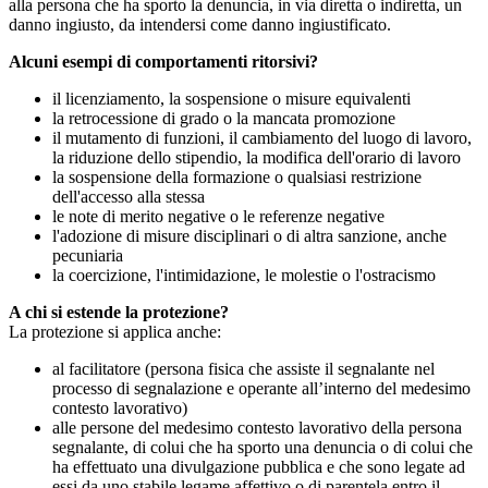
alla persona che ha sporto la denuncia, in via diretta o indiretta, un
danno ingiusto, da intendersi come danno ingiustificato.
Alcuni esempi di comportamenti ritorsivi?
il licenziamento, la sospensione o misure equivalenti
la retrocessione di grado o la mancata promozione
il mutamento di funzioni, il cambiamento del luogo di lavoro,
la riduzione dello stipendio, la modifica dell'orario di lavoro
la sospensione della formazione o qualsiasi restrizione
dell'accesso alla stessa
le note di merito negative o le referenze negative
l'adozione di misure disciplinari o di altra sanzione, anche
pecuniaria
la coercizione, l'intimidazione, le molestie o l'ostracismo
A chi si estende la protezione?
La protezione si applica anche:
al facilitatore (persona fisica che assiste il segnalante nel
processo di segnalazione e operante all’interno del medesimo
contesto lavorativo)
alle persone del medesimo contesto lavorativo della persona
segnalante, di colui che ha sporto una denuncia o di colui che
ha effettuato una divulgazione pubblica e che sono legate ad
essi da uno stabile legame affettivo o di parentela entro il