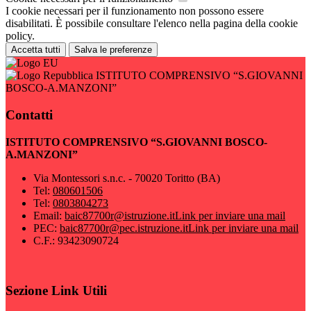
I cookie necessari per il funzionamento non possono essere
disabilitati. È possibile consultare l'elenco nella pagina della cookie
policy.
Accetta tutti
Salva le preferenze
ISTITUTO COMPRENSIVO “S.GIOVANNI
BOSCO-A.MANZONI”
Contatti
ISTITUTO COMPRENSIVO “S.GIOVANNI BOSCO-
A.MANZONI”
Via Montessori s.n.c. - 70020 Toritto (BA)
Tel:
080601506
Tel:
0803804273
Email:
baic87700r@istruzione.it
Link per inviare una mail
PEC:
baic87700r@pec.istruzione.it
Link per inviare una mail
C.F.: 93423090724
Sezione Link Utili