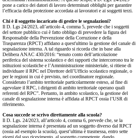
pone a carico dei datori di lavoro determinati obblighi per garantire
l’efficacia della protezione accordata ai lavoratori e ai soggetti terzi.
Chi è il soggetto incaricato di gestire le segnalazioni?
Il D. Lgs 24/2023, all’articolo 4, comma 5, prevede che i soggetti
del settore pubblico cui è fatto obbligo di prevedere la figura del
Responsabile della Prevenzione della Corruzione e della
Trasparenza (RPCT) affidano a quest'ultimo la gestione del canale di
segnalazione interna. A tal riguardo si ricorda che in base alla
Delibera ANAC 430/2016: “tenuto conto dell’articolazione
periferica del sistema scolastico e dei rapporti che intercorrono tra le
istituzioni scolastiche e l’Amministrazione ministeriale, si ritiene di
individuare il RPC nel Direttore dell’Ufficio scolastico regionale, o
per le regioni in cui è previsto, nel coordinatore regionale.
Considerato l’ambito territoriale particolarmente esteso, al fine di
agevolare il RPC, i dirigenti di ambito territoriale operano quali
referenti del RPC”. Pertanto, in ambito scolastico, la gestione del
canale di segnalazione interna è affidata al RPCT ossia l’USR di
riferimento.
Cosa succede se scrivo direttamente alla scuola?
Il D. Lgs. 24/2023, all’articolo 4, comma 6, prevede che, se la
segnalazione interna è presentata ad un soggetto diverso dal RPCT
(ossia ad esempio la scuola), quest’ultima è trasmessa, entro sette
giorni dal suo ricevimento, al soggetto competente, dando