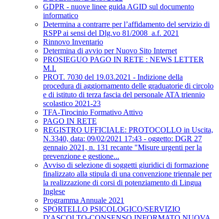
GDPR - nuove linee guida AGID sul documento
informatico
Determina a contrarre per l’affidamento del servizio di
RSPP ai sensi del Dlg.vo 81/2008_a.f. 2021
Rinnovo Inventario
Determina di avvio per Nuovo Sito Internet
PROSIEGUO PAGO IN RETE : NEWS LETTER
M.I.
PROT. 7030 del 19.03.2021 - Indizione della
procedura di aggiornamento delle graduatorie di circolo
e di istituto di terza fascia del personale ATA triennio
scolastico 2021-23
TFA-Tirocinio Formativo Attivo
PAGO IN RETE
REGISTRO UFFICIALE: PROTOCOLLO in Uscita,
N.3340, data: 09/02/2021 17:43 - oggetto: DGR 27
gennaio 2021, n. 131 recante "Misure urgenti per la
prevenzione e gestione...
Avviso di selezione di soggetti giuridici di formazione
finalizzato alla stipula di una convenzione triennale per
la realizzazione di corsi di potenziamento di Lingua
Inglese
Programma Annuale 2021
SPORTELLO PSICOLOGICO/SERVIZIO
D'ASCOLTO-CONSENSO INFORMATO NUOVA