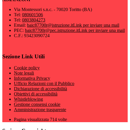
Via Montessori s.n.c. - 70020 Toritto (BA)
Tel:
080601506
Tel:
0803804273
Email:
baic87700r@istruzione.it
Link per inviare una mail
PEC:
baic87700r@pec.istruzione.it
Link per inviare una mail
C.F.: 93423090724
Sezione Link Utili
Cookie policy
Note legali
Informativa Privacy
Ufficio Relazioni con il Pubblico
Dichiarazione di accessibilità
Obiettivi di accessibilità
Whistleblowing
Gestione consensi cookie
Amministrazione trasparente
Pagina visualizzata
714
volte