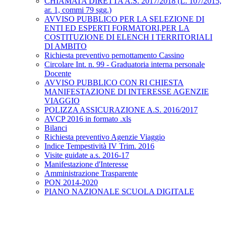
CHIAMATA DIRETTA A.S. 2017/2018 (L. 107/2015,
ar. 1, commi 79 sgg.)
AVVISO PUBBLICO PER LA SELEZIONE DI
ENTI ED ESPERTI FORMATORI,PER LA
COSTITUZIONE DI ELENCH I TERRITORIALI
DI AMBITO
Richiesta preventivo pernottamento Cassino
Circolare Int. n. 99 - Graduatoria interna personale
Docente
AVVISO PUBBLICO CON RI CHIESTA
MANIFESTAZIONE DI INTERESSE AGENZIE
VIAGGIO
POLIZZA ASSICURAZIONE A.S. 2016/2017
AVCP 2016 in formato .xls
Bilanci
Richiesta preventivo Agenzie Viaggio
Indice Tempestività IV Trim. 2016
Visite guidate a.s. 2016-17
Manifestazione d'Interesse
Amministrazione Trasparente
PON 2014-2020
PIANO NAZIONALE SCUOLA DIGITALE