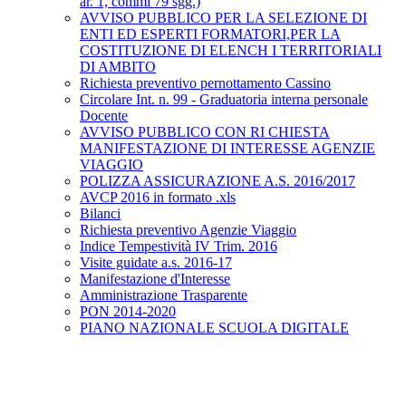
ar. 1, commi 79 sgg.)
AVVISO PUBBLICO PER LA SELEZIONE DI
ENTI ED ESPERTI FORMATORI,PER LA
COSTITUZIONE DI ELENCH I TERRITORIALI
DI AMBITO
Richiesta preventivo pernottamento Cassino
Circolare Int. n. 99 - Graduatoria interna personale
Docente
AVVISO PUBBLICO CON RI CHIESTA
MANIFESTAZIONE DI INTERESSE AGENZIE
VIAGGIO
POLIZZA ASSICURAZIONE A.S. 2016/2017
AVCP 2016 in formato .xls
Bilanci
Richiesta preventivo Agenzie Viaggio
Indice Tempestività IV Trim. 2016
Visite guidate a.s. 2016-17
Manifestazione d'Interesse
Amministrazione Trasparente
PON 2014-2020
PIANO NAZIONALE SCUOLA DIGITALE