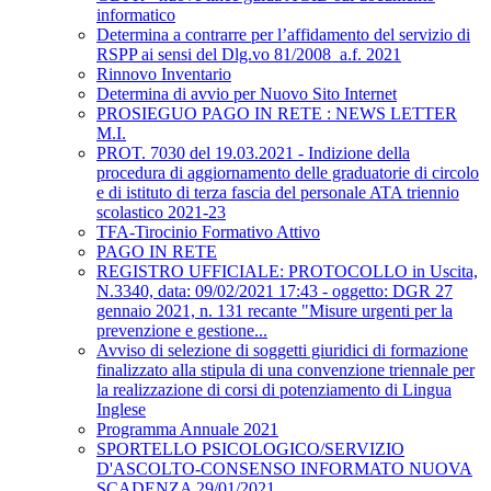
informatico
Determina a contrarre per l’affidamento del servizio di
RSPP ai sensi del Dlg.vo 81/2008_a.f. 2021
Rinnovo Inventario
Determina di avvio per Nuovo Sito Internet
PROSIEGUO PAGO IN RETE : NEWS LETTER
M.I.
PROT. 7030 del 19.03.2021 - Indizione della
procedura di aggiornamento delle graduatorie di circolo
e di istituto di terza fascia del personale ATA triennio
scolastico 2021-23
TFA-Tirocinio Formativo Attivo
PAGO IN RETE
REGISTRO UFFICIALE: PROTOCOLLO in Uscita,
N.3340, data: 09/02/2021 17:43 - oggetto: DGR 27
gennaio 2021, n. 131 recante "Misure urgenti per la
prevenzione e gestione...
Avviso di selezione di soggetti giuridici di formazione
finalizzato alla stipula di una convenzione triennale per
la realizzazione di corsi di potenziamento di Lingua
Inglese
Programma Annuale 2021
SPORTELLO PSICOLOGICO/SERVIZIO
D'ASCOLTO-CONSENSO INFORMATO NUOVA
SCADENZA 29/01/2021