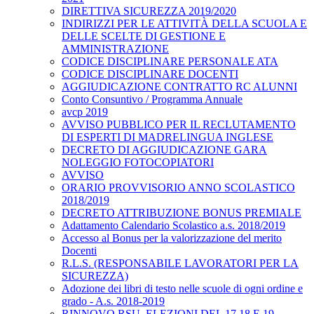
DIRETTIVA SICUREZZA 2019/2020
INDIRIZZI PER LE ATTIVITÀ DELLA SCUOLA E
DELLE SCELTE DI GESTIONE E
AMMINISTRAZIONE
CODICE DISCIPLINARE PERSONALE ATA
CODICE DISCIPLINARE DOCENTI
AGGIUDICAZIONE CONTRATTO RC ALUNNI
Conto Consuntivo / Programma Annuale
avcp 2019
AVVISO PUBBLICO PER IL RECLUTAMENTO
DI ESPERTI DI MADRELINGUA INGLESE
DECRETO DI AGGIUDICAZIONE GARA
NOLEGGIO FOTOCOPIATORI
AVVISO
ORARIO PROVVISORIO ANNO SCOLASTICO
2018/2019
DECRETO ATTRIBUZIONE BONUS PREMIALE
Adattamento Calendario Scolastico a.s. 2018/2019
Accesso al Bonus per la valorizzazione del merito
Docenti
R.L.S. (RESPONSABILE LAVORATORI PER LA
SICUREZZA)
Adozione dei libri di testo nelle scuole di ogni ordine e
grado - A.s. 2018-2019
RINNOVO RSU. ELEZIONI DEL 17,18 E 19