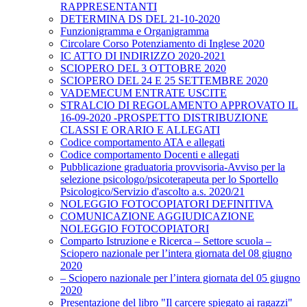
RAPPRESENTANTI
DETERMINA DS DEL 21-10-2020
Funzionigramma e Organigramma
Circolare Corso Potenziamento di Inglese 2020
IC ATTO DI INDIRIZZO 2020-2021
SCIOPERO DEL 3 OTTOBRE 2020
SCIOPERO DEL 24 E 25 SETTEMBRE 2020
VADEMECUM ENTRATE USCITE
STRALCIO DI REGOLAMENTO APPROVATO IL
16-09-2020 -PROSPETTO DISTRIBUZIONE
CLASSI E ORARIO E ALLEGATI
Codice comportamento ATA e allegati
Codice comportamento Docenti e allegati
Pubblicazione graduatoria provvisoria-Avviso per la
selezione psicologo/psicoterapeuta per lo Sportello
Psicologico/Servizio d'ascolto a.s. 2020/21
NOLEGGIO FOTOCOPIATORI DEFINITIVA
COMUNICAZIONE AGGIUDICAZIONE
NOLEGGIO FOTOCOPIATORI
Comparto Istruzione e Ricerca – Settore scuola –
Sciopero nazionale per l’intera giornata del 08 giugno
2020
– Sciopero nazionale per l’intera giornata del 05 giugno
2020
Presentazione del libro "Il carcere spiegato ai ragazzi"