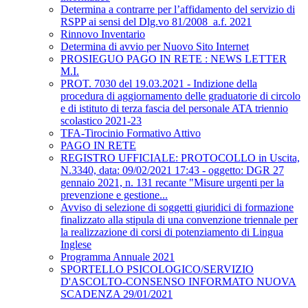
Determina a contrarre per l’affidamento del servizio di
RSPP ai sensi del Dlg.vo 81/2008_a.f. 2021
Rinnovo Inventario
Determina di avvio per Nuovo Sito Internet
PROSIEGUO PAGO IN RETE : NEWS LETTER
M.I.
PROT. 7030 del 19.03.2021 - Indizione della
procedura di aggiornamento delle graduatorie di circolo
e di istituto di terza fascia del personale ATA triennio
scolastico 2021-23
TFA-Tirocinio Formativo Attivo
PAGO IN RETE
REGISTRO UFFICIALE: PROTOCOLLO in Uscita,
N.3340, data: 09/02/2021 17:43 - oggetto: DGR 27
gennaio 2021, n. 131 recante "Misure urgenti per la
prevenzione e gestione...
Avviso di selezione di soggetti giuridici di formazione
finalizzato alla stipula di una convenzione triennale per
la realizzazione di corsi di potenziamento di Lingua
Inglese
Programma Annuale 2021
SPORTELLO PSICOLOGICO/SERVIZIO
D'ASCOLTO-CONSENSO INFORMATO NUOVA
SCADENZA 29/01/2021