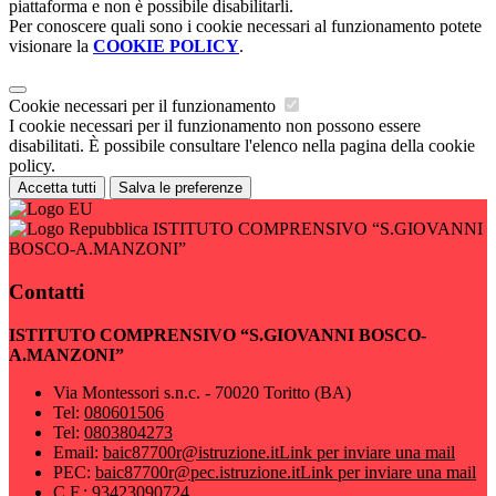
piattaforma e non è possibile disabilitarli.
Per conoscere quali sono i cookie necessari al funzionamento potete
visionare la
COOKIE POLICY
.
Cookie necessari per il funzionamento
I cookie necessari per il funzionamento non possono essere
disabilitati. È possibile consultare l'elenco nella pagina della cookie
policy.
Accetta tutti
Salva le preferenze
ISTITUTO COMPRENSIVO “S.GIOVANNI
BOSCO-A.MANZONI”
Contatti
ISTITUTO COMPRENSIVO “S.GIOVANNI BOSCO-
A.MANZONI”
Via Montessori s.n.c. - 70020 Toritto (BA)
Tel:
080601506
Tel:
0803804273
Email:
baic87700r@istruzione.it
Link per inviare una mail
PEC:
baic87700r@pec.istruzione.it
Link per inviare una mail
C.F.: 93423090724