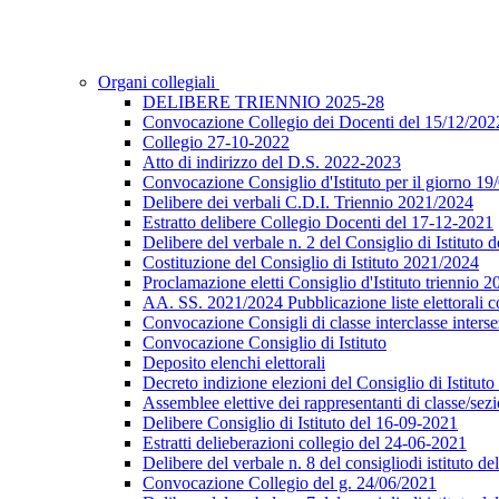
Organi collegiali
DELIBERE TRIENNIO 2025-28
Convocazione Collegio dei Docenti del 15/12/202
Collegio 27-10-2022
Atto di indirizzo del D.S. 2022-2023
Convocazione Consiglio d'Istituto per il giorno 19
Delibere dei verbali C.D.I. Triennio 2021/2024
Estratto delibere Collegio Docenti del 17-12-2021
Delibere del verbale n. 2 del Consiglio di Istituto 
Costituzione del Consiglio di Istituto 2021/2024
Proclamazione eletti Consiglio d'Istituto triennio 
AA. SS. 2021/2024 Pubblicazione liste elettorali c
Convocazione Consigli di classe interclasse inters
Convocazione Consiglio di Istituto
Deposito elenchi elettorali
Decreto indizione elezioni del Consiglio di Istitu
Assemblee elettive dei rappresentanti di classe/se
Delibere Consiglio di Istituto del 16-09-2021
Estratti delieberazioni collegio del 24-06-2021
Delibere del verbale n. 8 del consigliodi istituto d
Convocazione Collegio del g. 24/06/2021