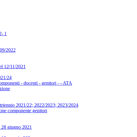
2- 1
/09/2022
del 12/11/2021
2021/24
omponenti - docenti - genitori - - ATA
ezione
to triennio 2021/22; 2022/2023; 2023/2024
zione componente genitori
el 28 giugno 2021