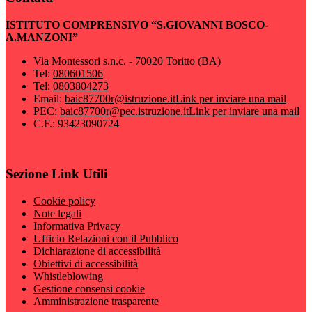
ISTITUTO COMPRENSIVO “S.GIOVANNI BOSCO-
A.MANZONI”
Via Montessori s.n.c. - 70020 Toritto (BA)
Tel:
080601506
Tel:
0803804273
Email:
baic87700r@istruzione.it
Link per inviare una mail
PEC:
baic87700r@pec.istruzione.it
Link per inviare una mail
C.F.: 93423090724
Sezione Link Utili
Cookie policy
Note legali
Informativa Privacy
Ufficio Relazioni con il Pubblico
Dichiarazione di accessibilità
Obiettivi di accessibilità
Whistleblowing
Gestione consensi cookie
Amministrazione trasparente