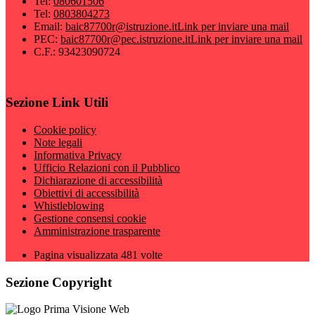
Tel:
080601506
Tel:
0803804273
Email:
baic87700r@istruzione.it
Link per inviare una mail
PEC:
baic87700r@pec.istruzione.it
Link per inviare una mail
C.F.: 93423090724
Sezione Link Utili
Cookie policy
Note legali
Informativa Privacy
Ufficio Relazioni con il Pubblico
Dichiarazione di accessibilità
Obiettivi di accessibilità
Whistleblowing
Gestione consensi cookie
Amministrazione trasparente
Pagina visualizzata
481
volte
Sezione Copyright