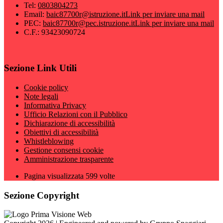
Tel:
0803804273
Email:
baic87700r@istruzione.it
Link per inviare una mail
PEC:
baic87700r@pec.istruzione.it
Link per inviare una mail
C.F.: 93423090724
Sezione Link Utili
Cookie policy
Note legali
Informativa Privacy
Ufficio Relazioni con il Pubblico
Dichiarazione di accessibilità
Obiettivi di accessibilità
Whistleblowing
Gestione consensi cookie
Amministrazione trasparente
Pagina visualizzata
599
volte
Sezione Copyright