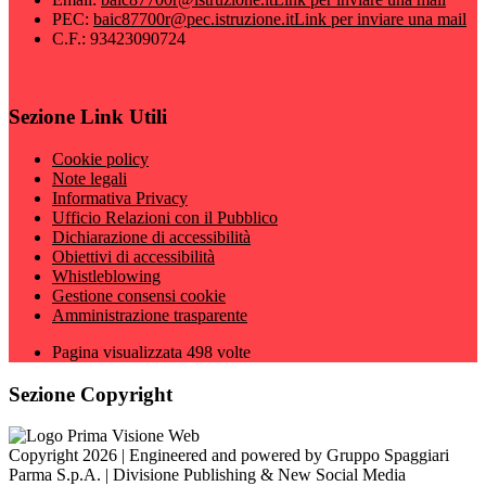
PEC:
baic87700r@pec.istruzione.it
Link per inviare una mail
C.F.: 93423090724
Sezione Link Utili
Cookie policy
Note legali
Informativa Privacy
Ufficio Relazioni con il Pubblico
Dichiarazione di accessibilità
Obiettivi di accessibilità
Whistleblowing
Gestione consensi cookie
Amministrazione trasparente
Pagina visualizzata
498
volte
Sezione Copyright
Copyright 2026 | Engineered and powered by Gruppo Spaggiari
Parma S.p.A. | Divisione Publishing & New Social Media