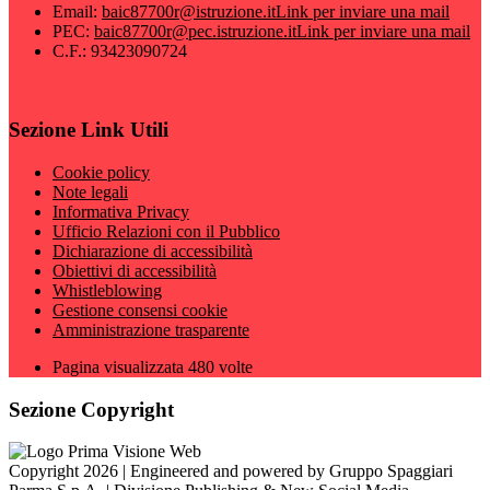
Email:
baic87700r@istruzione.it
Link per inviare una mail
PEC:
baic87700r@pec.istruzione.it
Link per inviare una mail
C.F.: 93423090724
Sezione Link Utili
Cookie policy
Note legali
Informativa Privacy
Ufficio Relazioni con il Pubblico
Dichiarazione di accessibilità
Obiettivi di accessibilità
Whistleblowing
Gestione consensi cookie
Amministrazione trasparente
Pagina visualizzata
480
volte
Sezione Copyright
Copyright 2026 | Engineered and powered by Gruppo Spaggiari