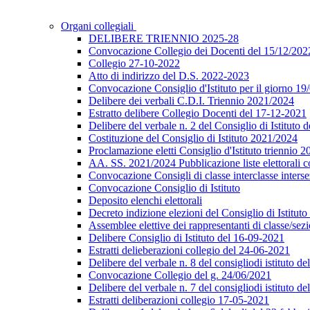
Organi collegiali
DELIBERE TRIENNIO 2025-28
Convocazione Collegio dei Docenti del 15/12/202
Collegio 27-10-2022
Atto di indirizzo del D.S. 2022-2023
Convocazione Consiglio d'Istituto per il giorno 19
Delibere dei verbali C.D.I. Triennio 2021/2024
Estratto delibere Collegio Docenti del 17-12-2021
Delibere del verbale n. 2 del Consiglio di Istituto 
Costituzione del Consiglio di Istituto 2021/2024
Proclamazione eletti Consiglio d'Istituto triennio 
AA. SS. 2021/2024 Pubblicazione liste elettorali c
Convocazione Consigli di classe interclasse inters
Convocazione Consiglio di Istituto
Deposito elenchi elettorali
Decreto indizione elezioni del Consiglio di Istitu
Assemblee elettive dei rappresentanti di classe/se
Delibere Consiglio di Istituto del 16-09-2021
Estratti delieberazioni collegio del 24-06-2021
Delibere del verbale n. 8 del consigliodi istituto d
Convocazione Collegio del g. 24/06/2021
Delibere del verbale n. 7 del consigliodi istituto 
Estratti deliberazioni collegio 17-05-2021