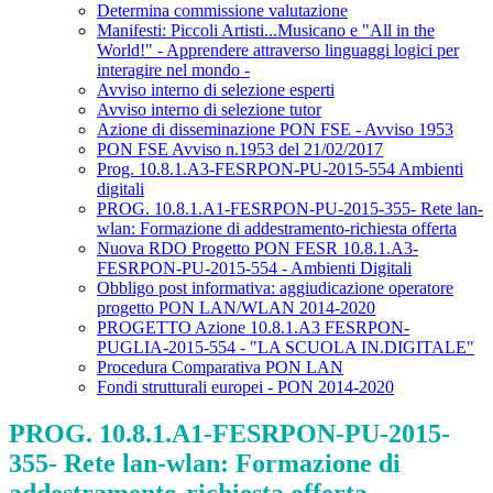
Determina commissione valutazione
Manifesti: Piccoli Artisti...Musicano e "All in the
World!" - Apprendere attraverso linguaggi logici per
interagire nel mondo -
Avviso interno di selezione esperti
Avviso interno di selezione tutor
Azione di disseminazione PON FSE - Avviso 1953
PON FSE Avviso n.1953 del 21/02/2017
Prog. 10.8.1.A3-FESRPON-PU-2015-554 Ambienti
digitali
PROG. 10.8.1.A1-FESRPON-PU-2015-355- Rete lan-
wlan: Formazione di addestramento-richiesta offerta
Nuova RDO Progetto PON FESR 10.8.1.A3-
FESRPON-PU-2015-554 - Ambienti Digitali
Obbligo post informativa: aggiudicazione operatore
progetto PON LAN/WLAN 2014-2020
PROGETTO Azione 10.8.1.A3 FESRPON-
PUGLIA-2015-554 - "LA SCUOLA IN.DIGITALE"
Procedura Comparativa PON LAN
Fondi strutturali europei - PON 2014-2020
PROG. 10.8.1.A1-FESRPON-PU-2015-
355- Rete lan-wlan: Formazione di