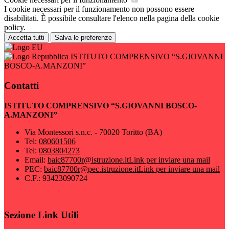
I cookie necessari per il funzionamento non possono essere
disabilitati. È possibile consultare l'elenco nella pagina della cookie
policy.
Accetta tutti
Salva le preferenze
ISTITUTO COMPRENSIVO “S.GIOVANNI
BOSCO-A.MANZONI”
Contatti
ISTITUTO COMPRENSIVO “S.GIOVANNI BOSCO-
A.MANZONI”
Via Montessori s.n.c. - 70020 Toritto (BA)
Tel:
080601506
Tel:
0803804273
Email:
baic87700r@istruzione.it
Link per inviare una mail
PEC:
baic87700r@pec.istruzione.it
Link per inviare una mail
C.F.: 93423090724
Sezione Link Utili