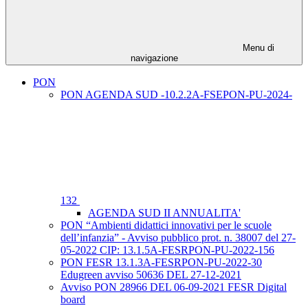
Menu di
navigazione
PON
PON AGENDA SUD -10.2.2A-FSEPON-PU-2024-
132
AGENDA SUD II ANNUALITA'
PON “Ambienti didattici innovativi per le scuole
dell’infanzia” - Avviso pubblico prot. n. 38007 del 27-
05-2022 CIP: 13.1.5A-FESRPON-PU-2022-156
PON FESR 13.1.3A-FESRPON-PU-2022-30
Edugreen avviso 50636 DEL 27-12-2021
Avviso PON 28966 DEL 06-09-2021 FESR Digital
board