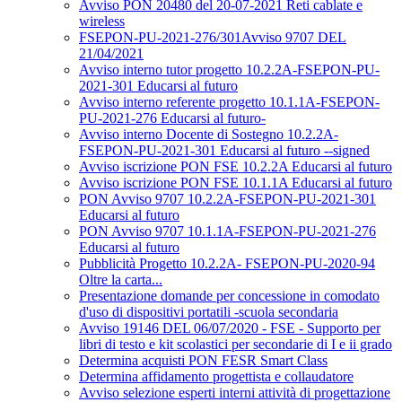
Avviso PON 20480 del 20-07-2021 Reti cablate e
wireless
FSEPON-PU-2021-276/301Avviso 9707 DEL
21/04/2021
Avviso interno tutor progetto 10.2.2A-FSEPON-PU-
2021-301 Educarsi al futuro
Avviso interno referente progetto 10.1.1A-FSEPON-
PU-2021-276 Educarsi al futuro-
Avviso interno Docente di Sostegno 10.2.2A-
FSEPON-PU-2021-301 Educarsi al futuro --signed
Avviso iscrizione PON FSE 10.2.2A Educarsi al futuro
Avviso iscrizione PON FSE 10.1.1A Educarsi al futuro
PON Avviso 9707 10.2.2A-FSEPON-PU-2021-301
Educarsi al futuro
PON Avviso 9707 10.1.1A-FSEPON-PU-2021-276
Educarsi al futuro
Pubblicità Progetto 10.2.2A- FSEPON-PU-2020-94
Oltre la carta...
Presentazione domande per concessione in comodato
d'uso di dispositivi portatili -scuola secondaria
Avviso 19146 DEL 06/07/2020 - FSE - Supporto per
libri di testo e kit scolastici per secondarie di I e ii grado
Determina acquisti PON FESR Smart Class
Determina affidamento progettista e collaudatore
Avviso selezione esperti interni attività di progettazione