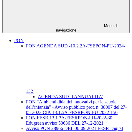
Menu di
navigazione
PON
PON AGENDA SUD -10.2.2A-FSEPON-PU-2024-
132
AGENDA SUD II ANNUALITA'
PON “Ambienti didattici innovativi per le scuole
dell’infanzia” - Avviso pubblico prot. n. 38007 del 27-
05-2022 CIP: 13.1.5A-FESRPON-PU-2022-156
PON FESR 13.1.3A-FESRPON-PU-2022-30
Edugreen avviso 50636 DEL 27-12-2021
Avviso PON 28966 DEL 06-09-2021 FESR Digital