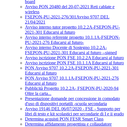
board
Avviso PON 20480 del 20-07-2021 Reti cablate e
wireless
FSEPON-PU-2021-276/301Avviso 9707 DEL
21/04/2021
Avviso interno tutor progetto 10.2.2A-FSEPON-PU-
2021-301 Educarsi al futuro
Avviso interno referente progetto 10.1.1A-FSEPON-
PU-2021-276 Educarsi al futuro-
Avviso interno Docente di Sostegno 10.2.2A-
FSEPON-PU-2021-301 Educarsi al futuro --signed
Avviso iscrizione PON FSE 10.2.2A Educarsi al futuro
Avviso iscrizione PON FSE 10.1.1A Educarsi al futuro
PON Avviso 9707 10.2.2A-FSEPON-PU-2021-301
Educarsi al futuro
PON Avviso 9707 10.1.1A-FSEPON-PU-2021-276
Educarsi al futuro
Pubblicità Progetto 10.2.2A- FSEPON-PU-2020-94
Oltre la carta...
Presentazione domande per concessione in comodato
d'uso di dispositivi portatili -scuola secondaria
Avviso 19146 DEL 06/07/2020 - FSE - Supporto per
libri di testo e kit scolastici per secondarie di I e ii grado
Determina acquisti PON FESR Smart Class
Determina affidamento progettista e collaudatore