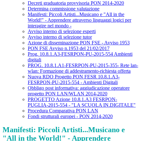
Decreti graduatoria provvisoria PON 2014-2020
Determina commissione valutazione
Manifesti: Piccoli Artisti...Musicano e "All in the
World!" - Apprendere attraverso linguaggi logici per
interagire nel mondo -
Avviso interno di selezione esperti
Avviso interno di selezione tutor
Azione di disseminazione PON FSE - Avviso 1953
PON FSE Avviso n.1953 del 21/02/2017
Prog. 10.8.1.A3-FESRPON-PU-2015-554 Ambienti
digitali
PROG. 10.8.1.A1-FESRPON-PU-2015-355- Rete lan-
wlan: Formazione di addestramento-richiesta offerta
Nuova RDO Progetto PON FESR 10.8.1.A3-
FESRPON-PU-2015-554 - Ambienti Digitali
Obbligo post informativa: aggiudicazione operatore
progetto PON LAN/WLAN 2014-2020
PROGETTO Azione 10.8.1.A3 FESRPON-
PUGLIA-2015-554 - "LA SCUOLA IN.DIGITALE"
Procedura Comparativa PON LAN
Fondi strutturali europei - PON 2014-2020
Manifesti: Piccoli Artisti...Musicano e
"All in the World!" - Apprendere