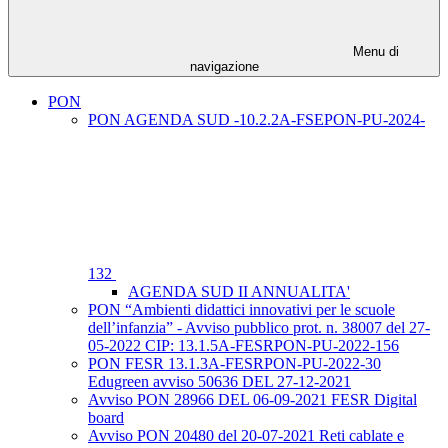
Menu di
navigazione
PON
PON AGENDA SUD -10.2.2A-FSEPON-PU-2024-
132
AGENDA SUD II ANNUALITA'
PON “Ambienti didattici innovativi per le scuole
dell’infanzia” - Avviso pubblico prot. n. 38007 del 27-
05-2022 CIP: 13.1.5A-FESRPON-PU-2022-156
PON FESR 13.1.3A-FESRPON-PU-2022-30
Edugreen avviso 50636 DEL 27-12-2021
Avviso PON 28966 DEL 06-09-2021 FESR Digital
board
Avviso PON 20480 del 20-07-2021 Reti cablate e