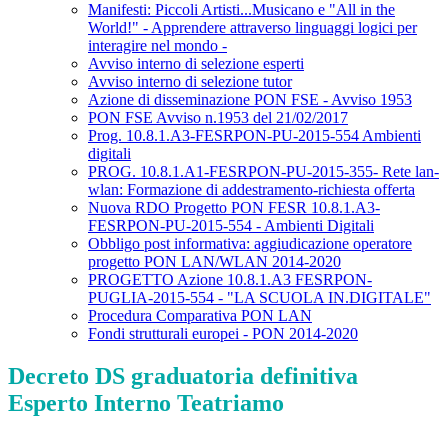
Manifesti: Piccoli Artisti...Musicano e "All in the
World!" - Apprendere attraverso linguaggi logici per
interagire nel mondo -
Avviso interno di selezione esperti
Avviso interno di selezione tutor
Azione di disseminazione PON FSE - Avviso 1953
PON FSE Avviso n.1953 del 21/02/2017
Prog. 10.8.1.A3-FESRPON-PU-2015-554 Ambienti
digitali
PROG. 10.8.1.A1-FESRPON-PU-2015-355- Rete lan-
wlan: Formazione di addestramento-richiesta offerta
Nuova RDO Progetto PON FESR 10.8.1.A3-
FESRPON-PU-2015-554 - Ambienti Digitali
Obbligo post informativa: aggiudicazione operatore
progetto PON LAN/WLAN 2014-2020
PROGETTO Azione 10.8.1.A3 FESRPON-
PUGLIA-2015-554 - "LA SCUOLA IN.DIGITALE"
Procedura Comparativa PON LAN
Fondi strutturali europei - PON 2014-2020
Decreto DS graduatoria definitiva
Esperto Interno Teatriamo