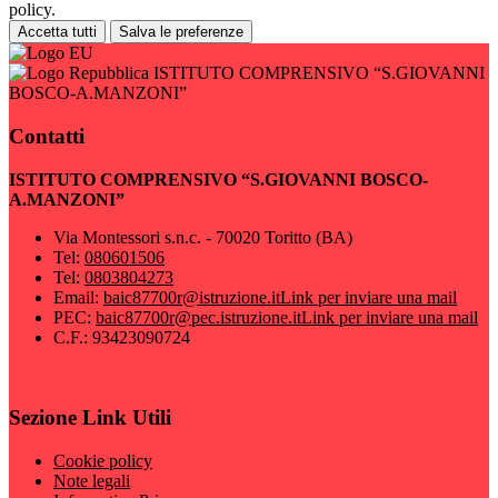
policy.
Accetta tutti
Salva le preferenze
ISTITUTO COMPRENSIVO “S.GIOVANNI
BOSCO-A.MANZONI”
Contatti
ISTITUTO COMPRENSIVO “S.GIOVANNI BOSCO-
A.MANZONI”
Via Montessori s.n.c. - 70020 Toritto (BA)
Tel:
080601506
Tel:
0803804273
Email:
baic87700r@istruzione.it
Link per inviare una mail
PEC:
baic87700r@pec.istruzione.it
Link per inviare una mail
C.F.: 93423090724
Sezione Link Utili
Cookie policy
Note legali