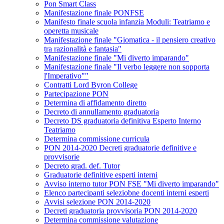
Pon Smart Class
Manifestazione finale PONFSE
Manifesto finale scuola infanzia Moduli: Teatriamo e
operetta musicale
Manifestazione finale "Giomatica - il pensiero creativo
tra razionalità e fantasia"
Manifestazione finale "Mi diverto imparando"
Manifestazione finale "Il verbo leggere non sopporta
l'Imperativo""
Contratti Lord Byron College
Partecipazione PON
Determina di affidamento diretto
Decreto di annullamento graduatoria
Decreto DS graduatoria definitiva Esperto Interno
Teatriamo
Determina commissione curricula
PON 2014-2020 Decreti graduatorie definitive e
provvisorie
Decreto grad. def. Tutor
Graduatorie definitive esperti interni
Avviso interno tutor PON FSE "Mi diverto imparando"
Elenco partecipanti seleziobne docenti interni esperti
Avvisi selezione PON 2014-2020
Decreti graduatoria provvisoria PON 2014-2020
Determina commissione valutazione