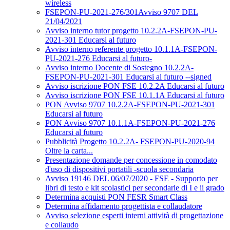
wireless
FSEPON-PU-2021-276/301Avviso 9707 DEL
21/04/2021
Avviso interno tutor progetto 10.2.2A-FSEPON-PU-
2021-301 Educarsi al futuro
Avviso interno referente progetto 10.1.1A-FSEPON-
PU-2021-276 Educarsi al futuro-
Avviso interno Docente di Sostegno 10.2.2A-
FSEPON-PU-2021-301 Educarsi al futuro --signed
Avviso iscrizione PON FSE 10.2.2A Educarsi al futuro
Avviso iscrizione PON FSE 10.1.1A Educarsi al futuro
PON Avviso 9707 10.2.2A-FSEPON-PU-2021-301
Educarsi al futuro
PON Avviso 9707 10.1.1A-FSEPON-PU-2021-276
Educarsi al futuro
Pubblicità Progetto 10.2.2A- FSEPON-PU-2020-94
Oltre la carta...
Presentazione domande per concessione in comodato
d'uso di dispositivi portatili -scuola secondaria
Avviso 19146 DEL 06/07/2020 - FSE - Supporto per
libri di testo e kit scolastici per secondarie di I e ii grado
Determina acquisti PON FESR Smart Class
Determina affidamento progettista e collaudatore
Avviso selezione esperti interni attività di progettazione
e collaudo