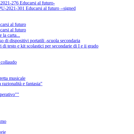
021-276 Educarsi al futuro-
-2021-301 Educarsi al futuro --signed
si al futuro
si al futuro
la carta...
di dispositivi portatili -scuola secondaria
 testo e kit scolastici per secondarie di I e ii grado
e collaudo
retta musicale
 razionalità e fantasia"
mperativo""
iamo
orie