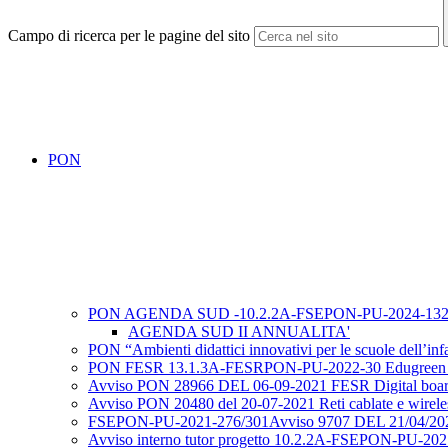
Campo di ricerca per le pagine del sito
PON
PON AGENDA SUD -10.2.2A-FSEPON-PU-2024-13
AGENDA SUD II ANNUALITA'
PON “Ambienti didattici innovativi per le scuole dell
PON FESR 13.1.3A-FESRPON-PU-2022-30 Edugreen a
Avviso PON 28966 DEL 06-09-2021 FESR Digital boa
Avviso PON 20480 del 20-07-2021 Reti cablate e wirele
FSEPON-PU-2021-276/301Avviso 9707 DEL 21/04/20
Avviso interno tutor progetto 10.2.2A-FSEPON-PU-2021