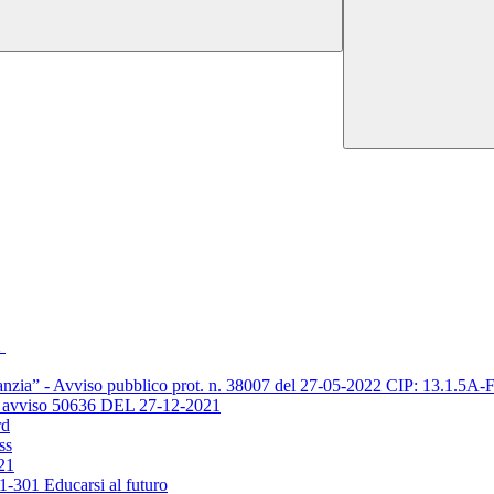
2
’infanzia” - Avviso pubblico prot. n. 38007 del 27-05-2022 CIP: 13.
vviso 50636 DEL 27-12-2021
rd
ss
21
-301 Educarsi al futuro