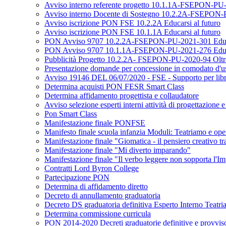
Avviso interno referente progetto 10.1.1A-FSEPON-PU-2
Avviso interno Docente di Sostegno 10.2.2A-FSEPON-PU
Avviso iscrizione PON FSE 10.2.2A Educarsi al futuro
Avviso iscrizione PON FSE 10.1.1A Educarsi al futuro
PON Avviso 9707 10.2.2A-FSEPON-PU-2021-301 Educar
PON Avviso 9707 10.1.1A-FSEPON-PU-2021-276 Educar
Pubblicità Progetto 10.2.2A- FSEPON-PU-2020-94 Oltre 
Presentazione domande per concessione in comodato d'uso 
Avviso 19146 DEL 06/07/2020 - FSE - Supporto per libri di
Determina acquisti PON FESR Smart Class
Determina affidamento progettista e collaudatore
Avviso selezione esperti interni attività di progettazione 
Pon Smart Class
Manifestazione finale PONFSE
Manifesto finale scuola infanzia Moduli: Teatriamo e ope
Manifestazione finale "Giomatica - il pensiero creativo tra
Manifestazione finale "Mi diverto imparando"
Manifestazione finale "Il verbo leggere non sopporta l'I
Contratti Lord Byron College
Partecipazione PON
Determina di affidamento diretto
Decreto di annullamento graduatoria
Decreto DS graduatoria definitiva Esperto Interno Teatr
Determina commissione curricula
PON 2014-2020 Decreti graduatorie definitive e provvis