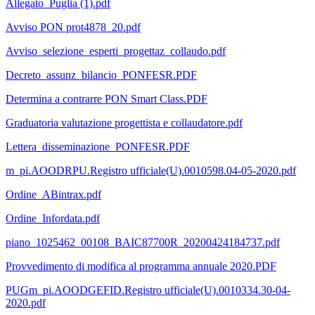
Allegato_Puglia (1).pdf
Avviso PON prot4878_20.pdf
Avviso_selezione_esperti_progettaz_collaudo.pdf
Decreto_assunz_bilancio_PONFESR.PDF
Determina a contrarre PON Smart Class.PDF
Graduatoria valutazione progettista e collaudatore.pdf
Lettera_disseminazione_PONFESR.PDF
m_pi.AOODRPU.Registro ufficiale(U).0010598.04-05-2020.pdf
Ordine_ABintrax.pdf
Ordine_Infordata.pdf
piano_1025462_00108_BAIC87700R_20200424184737.pdf
Provvedimento di modifica al programma annuale 2020.PDF
PUGm_pi.AOODGEFID.Registro ufficiale(U).0010334.30-04-
2020.pdf