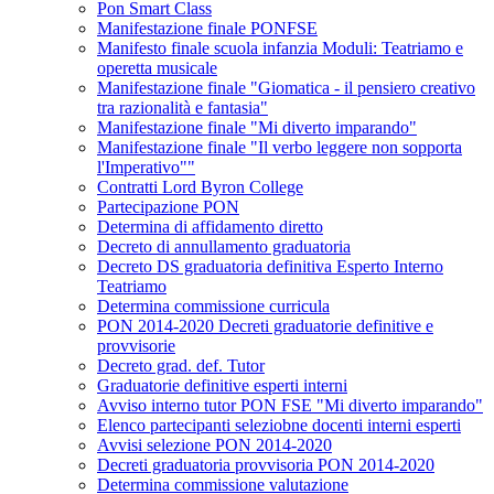
Pon Smart Class
Manifestazione finale PONFSE
Manifesto finale scuola infanzia Moduli: Teatriamo e
operetta musicale
Manifestazione finale "Giomatica - il pensiero creativo
tra razionalità e fantasia"
Manifestazione finale "Mi diverto imparando"
Manifestazione finale "Il verbo leggere non sopporta
l'Imperativo""
Contratti Lord Byron College
Partecipazione PON
Determina di affidamento diretto
Decreto di annullamento graduatoria
Decreto DS graduatoria definitiva Esperto Interno
Teatriamo
Determina commissione curricula
PON 2014-2020 Decreti graduatorie definitive e
provvisorie
Decreto grad. def. Tutor
Graduatorie definitive esperti interni
Avviso interno tutor PON FSE "Mi diverto imparando"
Elenco partecipanti seleziobne docenti interni esperti
Avvisi selezione PON 2014-2020
Decreti graduatoria provvisoria PON 2014-2020
Determina commissione valutazione