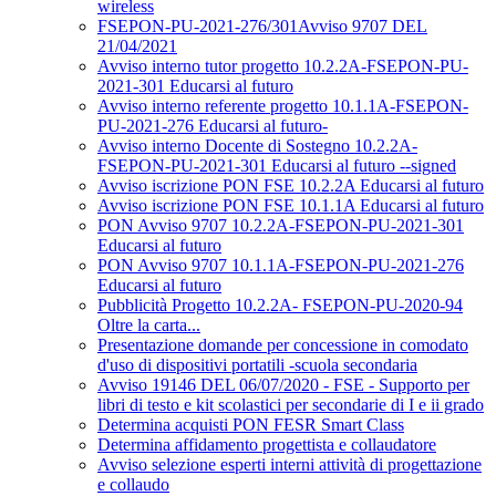
wireless
FSEPON-PU-2021-276/301Avviso 9707 DEL
21/04/2021
Avviso interno tutor progetto 10.2.2A-FSEPON-PU-
2021-301 Educarsi al futuro
Avviso interno referente progetto 10.1.1A-FSEPON-
PU-2021-276 Educarsi al futuro-
Avviso interno Docente di Sostegno 10.2.2A-
FSEPON-PU-2021-301 Educarsi al futuro --signed
Avviso iscrizione PON FSE 10.2.2A Educarsi al futuro
Avviso iscrizione PON FSE 10.1.1A Educarsi al futuro
PON Avviso 9707 10.2.2A-FSEPON-PU-2021-301
Educarsi al futuro
PON Avviso 9707 10.1.1A-FSEPON-PU-2021-276
Educarsi al futuro
Pubblicità Progetto 10.2.2A- FSEPON-PU-2020-94
Oltre la carta...
Presentazione domande per concessione in comodato
d'uso di dispositivi portatili -scuola secondaria
Avviso 19146 DEL 06/07/2020 - FSE - Supporto per
libri di testo e kit scolastici per secondarie di I e ii grado
Determina acquisti PON FESR Smart Class
Determina affidamento progettista e collaudatore
Avviso selezione esperti interni attività di progettazione
e collaudo