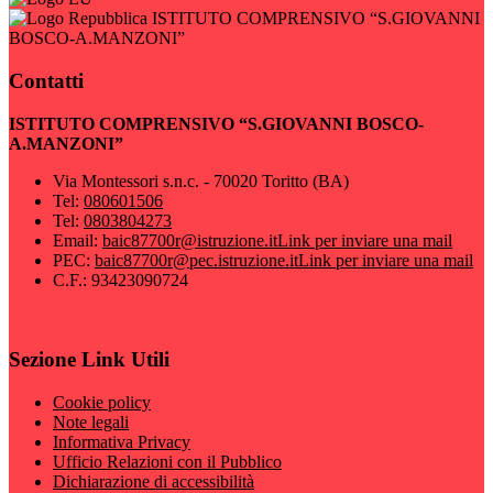
ISTITUTO COMPRENSIVO “S.GIOVANNI
BOSCO-A.MANZONI”
Contatti
ISTITUTO COMPRENSIVO “S.GIOVANNI BOSCO-
A.MANZONI”
Via Montessori s.n.c. - 70020 Toritto (BA)
Tel:
080601506
Tel:
0803804273
Email:
baic87700r@istruzione.it
Link per inviare una mail
PEC:
baic87700r@pec.istruzione.it
Link per inviare una mail
C.F.: 93423090724
Sezione Link Utili
Cookie policy
Note legali
Informativa Privacy
Ufficio Relazioni con il Pubblico
Dichiarazione di accessibilità