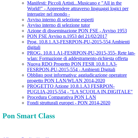
Manifesti: Piccoli Artisti...Musicano e "All in the
World!" - Apprendere attraverso linguaggi logici per
interagire nel mondo -
Avviso interno di selezione esperti
Avviso interno di selezione tutor
Azione di disseminazione PON FSE - Avviso 1953
PON FSE Avviso n.1953 del 21/02/2017
Prog. 10.8.1.A3-FESRPON-PU-2015-554 Ambienti
digitali
PROG. 10.8.1.A1-FESRPON-PU-2015-355- Rete lan-
wlan: Formazione di addestramento-richiesta offerta
Nuova RDO Progetto PON FESR 10.8.1.A3-
FESRPON-PU-2015-554 - Ambienti Digitali
Obbligo post informativa: aggiudicazione operatore
progetto PON LAN/WLAN 2014-2020
PROGETTO Azione 10.8.1.A3 FESRPON-
PUGLIA-2015-554 - "LA SCUOLA IN.DIGITALE"
Procedura Comparativa PON LAN
Fondi strutturali europei - PON 2014-2020
Pon Smart Class