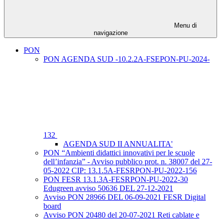
Menu di
navigazione
PON
PON AGENDA SUD -10.2.2A-FSEPON-PU-2024-
132
AGENDA SUD II ANNUALITA'
PON “Ambienti didattici innovativi per le scuole
dell’infanzia” - Avviso pubblico prot. n. 38007 del 27-
05-2022 CIP: 13.1.5A-FESRPON-PU-2022-156
PON FESR 13.1.3A-FESRPON-PU-2022-30
Edugreen avviso 50636 DEL 27-12-2021
Avviso PON 28966 DEL 06-09-2021 FESR Digital
board
Avviso PON 20480 del 20-07-2021 Reti cablate e