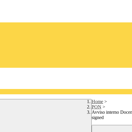
Home
>
PON
>
Avviso interno Doce
signed