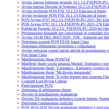
Avviso interno referente progetto 10.1.1A-FSEPON-PU-2
Avviso interno Docente di Sostegno 10.2.2A-FSEPON-PU
Avviso iscrizione PON FSE 10.2.2A Educarsi al futuro
Avviso iscrizione PON FSE 10.1.1A Educarsi al futuro
PON Avviso 9707 10.2.2A-FSEPON-PU-2021-301 Educar
PON Avviso 9707 10.1.1A-FSEPON-PU-2021-276 Educar
Pubblicità Progetto 10.2.2A- FSEPON-PU-2020-94 Oltre 
Presentazione domande per concessione in comodato d'uso 
Avviso 19146 DEL 06/07/2020 - FSE - Supporto per libri di
Determina acquisti PON FESR Smart Class
Determina affidamento progettista e collaudatore
Avviso selezione esperti interni attività di progettazione 
Pon Smart Class
Manifestazione finale PONFSE
Manifesto finale scuola infanzia Moduli: Teatriamo e ope
Manifestazione finale "Giomatica - il pensiero creativo tra
Manifestazione finale "Mi diverto imparando"
Manifestazione finale "Il verbo leggere non sopporta l'I
Contratti Lord Byron College
Partecipazione PON
Determina di affidamento diretto
Decreto di annullamento graduatoria
Decreto DS graduatoria definitiva Esperto Interno Teatr
Determina commissione curricula
PON 2014-2020 Decreti graduatorie definitive e provvis