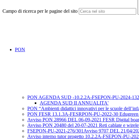
Campo di ricerca per le pagine del sito
PON
PON AGENDA SUD -10.2.2A-FSEPON-PU-2024-13
AGENDA SUD II ANNUALITA'
PON “Ambienti didattici innovativi per le scuole dell
PON FESR 13.1.3A-FESRPON-PU-2022-30 Edugreen a
Avviso PON 28966 DEL 06-09-2021 FESR Digital boa
Avviso PON 20480 del 20-07-2021 Reti cablate e wirele
FSEPON-PU-2021-276/301Avviso 9707 DEL 21/04/20
Avviso interno tutor progetto 10.2.2A-FSEPON-PU-2021