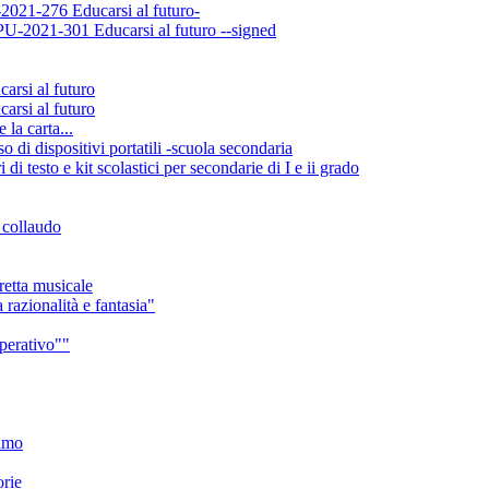
021-276 Educarsi al futuro-
-2021-301 Educarsi al futuro --signed
si al futuro
si al futuro
la carta...
di dispositivi portatili -scuola secondaria
 testo e kit scolastici per secondarie di I e ii grado
e collaudo
retta musicale
 razionalità e fantasia"
mperativo""
iamo
orie