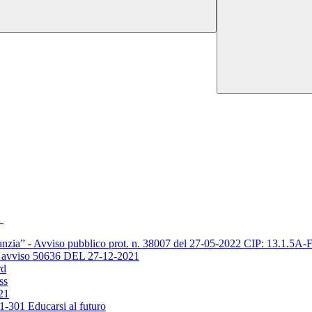
2
’infanzia” - Avviso pubblico prot. n. 38007 del 27-05-2022 CIP: 13.
vviso 50636 DEL 27-12-2021
rd
ss
21
-301 Educarsi al futuro