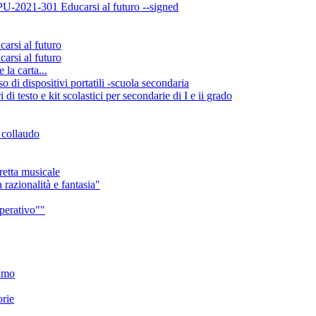
-2021-301 Educarsi al futuro --signed
si al futuro
si al futuro
la carta...
di dispositivi portatili -scuola secondaria
 testo e kit scolastici per secondarie di I e ii grado
e collaudo
retta musicale
 razionalità e fantasia"
mperativo""
iamo
orie