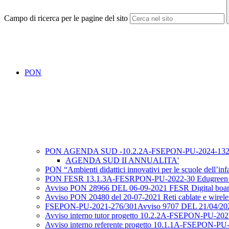
Campo di ricerca per le pagine del sito
PON
PON AGENDA SUD -10.2.2A-FSEPON-PU-2024-13
AGENDA SUD II ANNUALITA'
PON “Ambienti didattici innovativi per le scuole dell
PON FESR 13.1.3A-FESRPON-PU-2022-30 Edugreen a
Avviso PON 28966 DEL 06-09-2021 FESR Digital boa
Avviso PON 20480 del 20-07-2021 Reti cablate e wirele
FSEPON-PU-2021-276/301Avviso 9707 DEL 21/04/20
Avviso interno tutor progetto 10.2.2A-FSEPON-PU-2021
Avviso interno referente progetto 10.1.1A-FSEPON-PU-2