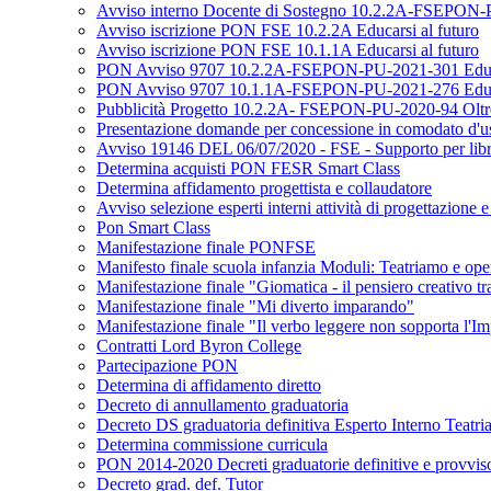
Avviso interno Docente di Sostegno 10.2.2A-FSEPON-PU
Avviso iscrizione PON FSE 10.2.2A Educarsi al futuro
Avviso iscrizione PON FSE 10.1.1A Educarsi al futuro
PON Avviso 9707 10.2.2A-FSEPON-PU-2021-301 Educar
PON Avviso 9707 10.1.1A-FSEPON-PU-2021-276 Educar
Pubblicità Progetto 10.2.2A- FSEPON-PU-2020-94 Oltre 
Presentazione domande per concessione in comodato d'uso 
Avviso 19146 DEL 06/07/2020 - FSE - Supporto per libri di
Determina acquisti PON FESR Smart Class
Determina affidamento progettista e collaudatore
Avviso selezione esperti interni attività di progettazione 
Pon Smart Class
Manifestazione finale PONFSE
Manifesto finale scuola infanzia Moduli: Teatriamo e ope
Manifestazione finale "Giomatica - il pensiero creativo tra
Manifestazione finale "Mi diverto imparando"
Manifestazione finale "Il verbo leggere non sopporta l'I
Contratti Lord Byron College
Partecipazione PON
Determina di affidamento diretto
Decreto di annullamento graduatoria
Decreto DS graduatoria definitiva Esperto Interno Teatr
Determina commissione curricula
PON 2014-2020 Decreti graduatorie definitive e provvis
Decreto grad. def. Tutor