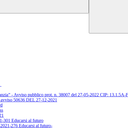
2
’infanzia” - Avviso pubblico prot. n. 38007 del 27-05-2022 CIP: 13.
vviso 50636 DEL 27-12-2021
rd
ss
21
-301 Educarsi al futuro
021-276 Educarsi al futuro-