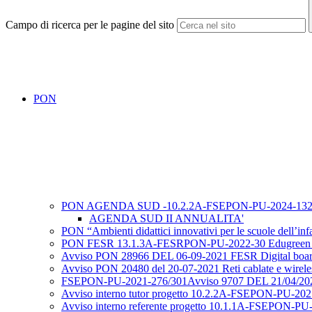
Campo di ricerca per le pagine del sito
PON
PON AGENDA SUD -10.2.2A-FSEPON-PU-2024-13
AGENDA SUD II ANNUALITA'
PON “Ambienti didattici innovativi per le scuole dell
PON FESR 13.1.3A-FESRPON-PU-2022-30 Edugreen a
Avviso PON 28966 DEL 06-09-2021 FESR Digital boa
Avviso PON 20480 del 20-07-2021 Reti cablate e wirele
FSEPON-PU-2021-276/301Avviso 9707 DEL 21/04/20
Avviso interno tutor progetto 10.2.2A-FSEPON-PU-2021
Avviso interno referente progetto 10.1.1A-FSEPON-PU-2