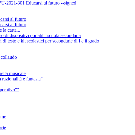
-2021-301 Educarsi al futuro --signed
si al futuro
si al futuro
la carta...
di dispositivi portatili -scuola secondaria
 testo e kit scolastici per secondarie di I e ii grado
e collaudo
retta musicale
 razionalità e fantasia"
mperativo""
iamo
orie