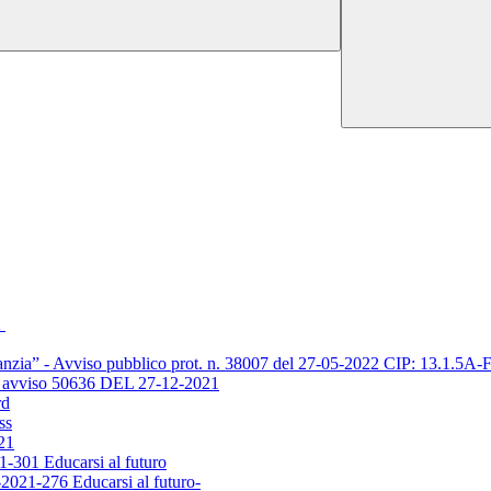
2
’infanzia” - Avviso pubblico prot. n. 38007 del 27-05-2022 CIP: 13.
vviso 50636 DEL 27-12-2021
rd
ss
21
-301 Educarsi al futuro
021-276 Educarsi al futuro-