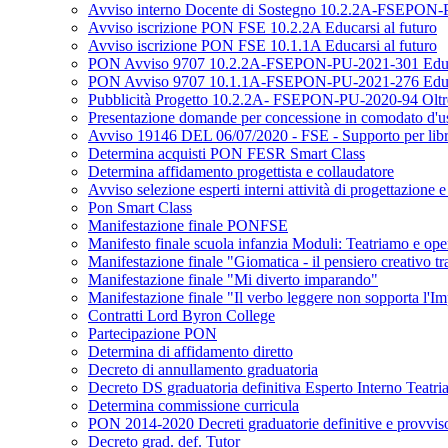
Avviso interno Docente di Sostegno 10.2.2A-FSEPON-PU
Avviso iscrizione PON FSE 10.2.2A Educarsi al futuro
Avviso iscrizione PON FSE 10.1.1A Educarsi al futuro
PON Avviso 9707 10.2.2A-FSEPON-PU-2021-301 Educar
PON Avviso 9707 10.1.1A-FSEPON-PU-2021-276 Educar
Pubblicità Progetto 10.2.2A- FSEPON-PU-2020-94 Oltre 
Presentazione domande per concessione in comodato d'uso 
Avviso 19146 DEL 06/07/2020 - FSE - Supporto per libri di
Determina acquisti PON FESR Smart Class
Determina affidamento progettista e collaudatore
Avviso selezione esperti interni attività di progettazione 
Pon Smart Class
Manifestazione finale PONFSE
Manifesto finale scuola infanzia Moduli: Teatriamo e ope
Manifestazione finale "Giomatica - il pensiero creativo tra
Manifestazione finale "Mi diverto imparando"
Manifestazione finale "Il verbo leggere non sopporta l'I
Contratti Lord Byron College
Partecipazione PON
Determina di affidamento diretto
Decreto di annullamento graduatoria
Decreto DS graduatoria definitiva Esperto Interno Teatr
Determina commissione curricula
PON 2014-2020 Decreti graduatorie definitive e provvis
Decreto grad. def. Tutor