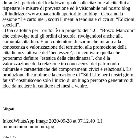
durante il periodo del lockdown, quale sollecitazione ai cittadini a
rispettare le misure di prevenzione ed è visionabile nel nostro blog
all’indirizzo: www.unacartolinapertoritto.art.blog . Cerca nella
sezione “Le cartoline”, scorri il menu a tendina e clicca su “Edizioni
speciali”.
“Una cartolina per Toritto” è un progetto dell’I.C. ”Bosco-Manzoni”
che coinvolge tutti gli ordini di scuola, rivolgendosi anche alla
comunità cittadina. È un contenitore di azioni che mirano alla
conoscenza e valorizzazione del territorio, alla promozione della
cittadinanza attiva e del ‘ben essere’, a incentivare quella che
potremmo definire “estetica della cittadinanza”, che è la
valorizzazione della relazione tra conoscenza del patrimonio
culturale e caratteristiche dei comportamenti civici e relazionali. La
produzione di cartoline e la creazione di “Still Life per i nostri giorni
fausti” costituiscono solo l’inizio di un lungo percorso generativo di
idee da mettere in cantiere nei mesi a venire.
Allegati
InkedWhatsApp Image 2020-09-28 at 07.12.40_LI
mmmmmmmmmmmm.jpg
File JPG