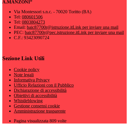
A.MANZONI”
Via Montessori s.n.c. - 70020 Toritto (BA)
Tel:
080601506
Tel:
0803804273
Email:
baic87700r@istruzione.it
Link per inviare una mail
PEC:
baic87700r@pec.istruzione.it
Link per inviare una mail
C.F.: 93423090724
Sezione Link Utili
Cookie policy
Note legali
Informativa Privacy
Ufficio Relazioni con il Pubblico
Dichiarazione di accessibilità
Obiettivi di accessibilità
Whistleblowing
Gestione consensi cookie
Amministrazione trasparente
Pagina visualizzata
809
volte