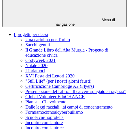
Menu di
navigazione
I progetti per classi
Una cartolina per Toritto
Sacchi gentili
Il Grande Libro dell'Alta Murgia - Progetto di
educazione civica
Codyweek 2021
Natale 2020
Libriamoci
XVI Festa dei Lettori 2020
"Still Life" (per i nostri giorni fausti)
Certificazione Cambridge A2 (Flyers)
Presentazione del Libro: "Il carcere spiegato ai ragazzi"
Global Volunteer EduCHANCE
Pianisti...Chevolmente
Dalle leggi razziali...ai campi di concentramento
Formiamoci#noalcyberbullismo
Scuola cardioprotetta
Incontro con l'autore
Incontro con l'autrice