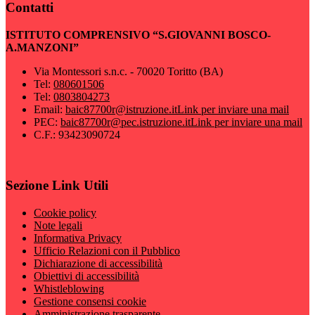
Contatti
ISTITUTO COMPRENSIVO “S.GIOVANNI BOSCO-
A.MANZONI”
Via Montessori s.n.c. - 70020 Toritto (BA)
Tel:
080601506
Tel:
0803804273
Email:
baic87700r@istruzione.it
Link per inviare una mail
PEC:
baic87700r@pec.istruzione.it
Link per inviare una mail
C.F.: 93423090724
Sezione Link Utili
Cookie policy
Note legali
Informativa Privacy
Ufficio Relazioni con il Pubblico
Dichiarazione di accessibilità
Obiettivi di accessibilità
Whistleblowing
Gestione consensi cookie
Amministrazione trasparente