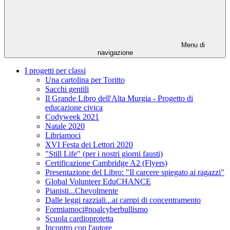
Menu di
navigazione
I progetti per classi
Una cartolina per Toritto
Sacchi gentili
Il Grande Libro dell'Alta Murgia - Progetto di
educazione civica
Codyweek 2021
Natale 2020
Libriamoci
XVI Festa dei Lettori 2020
"Still Life" (per i nostri giorni fausti)
Certificazione Cambridge A2 (Flyers)
Presentazione del Libro: "Il carcere spiegato ai ragazzi"
Global Volunteer EduCHANCE
Pianisti...Chevolmente
Dalle leggi razziali...ai campi di concentramento
Formiamoci#noalcyberbullismo
Scuola cardioprotetta
Incontro con l'autore