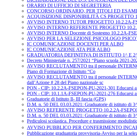
ORARIO DI UFFICIO DI SEGRETERIA
CONCORSO ORDINARIO, PER TITOLI ED ESA
ACQUISIZIONE DISPONIBILITÀ CS PROGETTO 10.1.1
AVVISO INTERNO TUTOR PROGETTO 10.2.2A-FSEPO
AVVISO INTERNO REFERENTE PROGETTO 10.2.2A-F
AVVISO INTERNO Docente di Sostegno 10.2.2A-FSEPO
AVVISO PER LA SELEZIONE PSICOLOGO PSICOTERAPEUTA 
IC COMUNICAZIONE DOCENTI PER ALBO
IC COMUNICAZIONE ATA PER ALBO
GRADUATORIA DEFINITIVA DI ISTITUTO 1^ E 2^
Decreto Ministeriale n. 257/2021 “Piano scuola 2021-2022” 
AVVISO RECLUTAMENTO tra il personale INTERNO di
Piano di Formazione di Istituto “Co
AVVISO RECLUTAMENTO tra il personale INTERNO di
dall’Azione # 28 del Piano nazionale sc
PON - CIP: 10.2.2A-FSEPON-PU-2021-301 Educarsi a
PON - CIP: 10.1.1A-FSEPON-PU-2021-276 Educarsi a
Graduatorie di Istituto Il- IlI fascia (GPS)
D.M. n. 50 DEL 03.03.2021: Graduatorie di istituto di 3^
AVVISO REFERENTE PROGETTO 10.2.2A-FSEPON-PU
D.M. n. 50 DEL 03.03.2021: Graduatorie di istituto di 3^
Pediculosi scolastica. Procedure e trasmissione modulisti
AVVISO PUBBLICO PER CONFERIMENTO INCARIC
Pubblicazione graduatoria provvisoria-Avviso per la selez