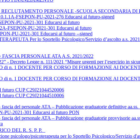
MI RECLUTAMENTO PERSONALE -SCUOLA SECONDARIA DI
A-FSEPON-PU-2021-276 Educarsi al futuro-signed
N-PU-2021-301 Educarsi al futuro
SEPON-PU-2021-301 Educarsi al futuro
N-PU-2021-301 Educarsi al futuro --signed
Per lo Sportello Psicologico/Servizio d’ascolto a.s. 2021-2022
 FASCIA PERSONALE ATA A.S. 2021/2022
- Decreto Legge n. 111/2021 “Misure urgenti per l’esercizio in sicurezza 
 n. 1 DOCENTE PER CORSO DI FORMAZIONE AI DOCENTI di Scuola 
 n. 1 DOCENTE PER CORSO DI FORMAZIONE AI DOCENTI di Scuola 
l futuro CUP C29J21044520006
l futuro CUP C29J21044510006
 fascia del personale ATA – Pubblicazione graduatorie definitive aa.ss
-2021-301 Educarsi al futuro PON
 fascia del personale ATA – Pubblicazione graduatorie provvisorie aa.
ca
O DEL R. S. P. P.
ione psicologo/psicoterapeuta per lo Sportello Psicologico/Servizio d'a