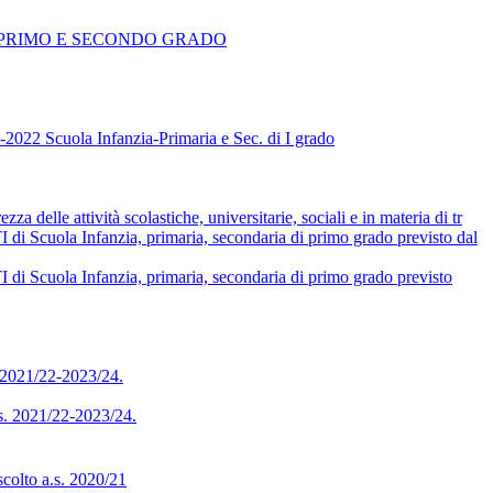
 PRIMO E SECONDO GRADO
 Scuola Infanzia-Primaria e Sec. di I grado
delle attività scolastiche, universitarie, sociali e in materia di tr
Infanzia, primaria, secondaria di primo grado previsto dal
Infanzia, primaria, secondaria di primo grado previsto
. 2021/22-2023/24.
ss. 2021/22-2023/24.
scolto a.s. 2020/21