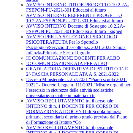
AVVISO INTERNO TUTOR PROGETTO 10.2.2A-
FSEPON-PU-2021-301 Educarsi al futuro
AVVISO INTERNO REFERENTE PROGETTO
10.2.2A-FSEPON-PU-2021-301 Educarsi al futuro
AVVISO INTERNO Docente di Sostegno 10.2.2A-
FSEPON-PU-2021-301 Educarsi al futuro --signed
AVVISO PER LA SELEZIONE PSICOLOGO
PSICOTERAPEUTA Per lo Sportello
Psicologico/Servizio d’ascolto a.s. 2021-2022 Scuola
Infanzia-Primaria e Sec. di I grado
IC COMUNICAZIONE DOCENTI PER ALBO
IC COMUNICAZIONE ATA PER ALBO
GRADUATORIA DEFINITIVA DI ISTITUTO 1^ E
2^ FASCIA PERSONALE ATA A.S. 2021/2022
Decreto Ministeriale n. 257/2021 “Piano scuola 2021-
2022” - Decreto Legge n. 111/2021 “Misure urgenti per
l’esercizio in sicurezza delle attività scolastiche,
universitarie, sociali e in materia di tr
AVVISO RECLUTAMENTO tra il personale
INTERNO di n. 1 DOCENTE PER CORSO DI
FORMAZIONE AI DOCENTI di Scuola Infanzia,
primaria, secondaria di primo grado previsto dal Piano
di Formazione di Istituto “Co
AVVISO RECLUTAMENTO tra il personale
INTERNO di n. 1 DOCENTE PER CORSO DI