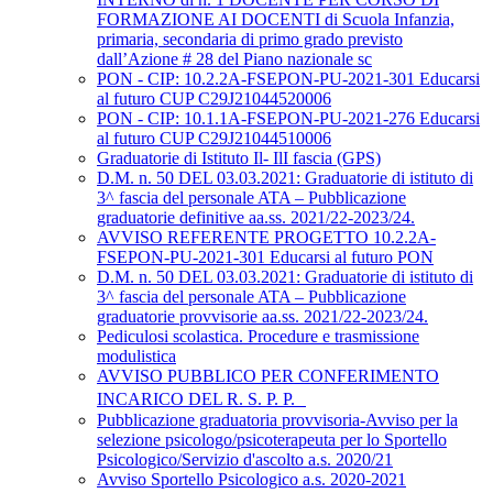
FORMAZIONE AI DOCENTI di Scuola Infanzia,
primaria, secondaria di primo grado previsto
dall’Azione # 28 del Piano nazionale sc
PON - CIP: 10.2.2A-FSEPON-PU-2021-301 Educarsi
al futuro CUP C29J21044520006
PON - CIP: 10.1.1A-FSEPON-PU-2021-276 Educarsi
al futuro CUP C29J21044510006
Graduatorie di Istituto Il- IlI fascia (GPS)
D.M. n. 50 DEL 03.03.2021: Graduatorie di istituto di
3^ fascia del personale ATA – Pubblicazione
graduatorie definitive aa.ss. 2021/22-2023/24.
AVVISO REFERENTE PROGETTO 10.2.2A-
FSEPON-PU-2021-301 Educarsi al futuro PON
D.M. n. 50 DEL 03.03.2021: Graduatorie di istituto di
3^ fascia del personale ATA – Pubblicazione
graduatorie provvisorie aa.ss. 2021/22-2023/24.
Pediculosi scolastica. Procedure e trasmissione
modulistica
AVVISO PUBBLICO PER CONFERIMENTO
INCARICO DEL R. S. P. P.
Pubblicazione graduatoria provvisoria-Avviso per la
selezione psicologo/psicoterapeuta per lo Sportello
Psicologico/Servizio d'ascolto a.s. 2020/21
Avviso Sportello Psicologico a.s. 2020-2021