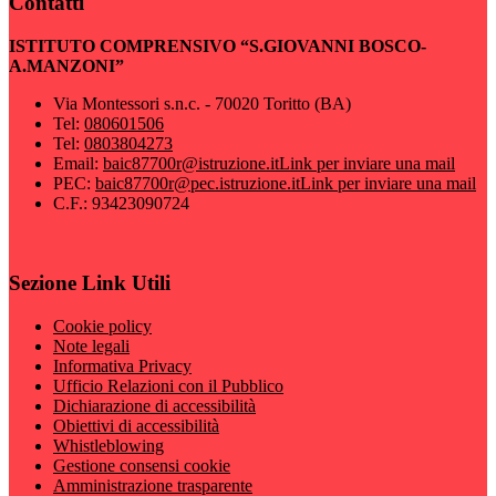
Contatti
ISTITUTO COMPRENSIVO “S.GIOVANNI BOSCO-
A.MANZONI”
Via Montessori s.n.c. - 70020 Toritto (BA)
Tel:
080601506
Tel:
0803804273
Email:
baic87700r@istruzione.it
Link per inviare una mail
PEC:
baic87700r@pec.istruzione.it
Link per inviare una mail
C.F.: 93423090724
Sezione Link Utili
Cookie policy
Note legali
Informativa Privacy
Ufficio Relazioni con il Pubblico
Dichiarazione di accessibilità
Obiettivi di accessibilità
Whistleblowing
Gestione consensi cookie
Amministrazione trasparente