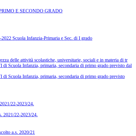
 PRIMO E SECONDO GRADO
 Scuola Infanzia-Primaria e Sec. di I grado
delle attività scolastiche, universitarie, sociali e in materia di tr
Infanzia, primaria, secondaria di primo grado previsto dal
Infanzia, primaria, secondaria di primo grado previsto
. 2021/22-2023/24.
ss. 2021/22-2023/24.
scolto a.s. 2020/21