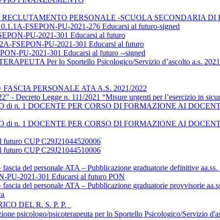
MI RECLUTAMENTO PERSONALE -SCUOLA SECONDARIA DI
A-FSEPON-PU-2021-276 Educarsi al futuro-signed
N-PU-2021-301 Educarsi al futuro
SEPON-PU-2021-301 Educarsi al futuro
N-PU-2021-301 Educarsi al futuro --signed
Per lo Sportello Psicologico/Servizio d’ascolto a.s. 2021-2022
 FASCIA PERSONALE ATA A.S. 2021/2022
- Decreto Legge n. 111/2021 “Misure urgenti per l’esercizio in sicurezza 
 n. 1 DOCENTE PER CORSO DI FORMAZIONE AI DOCENTI di Scuola 
 n. 1 DOCENTE PER CORSO DI FORMAZIONE AI DOCENTI di Scuola 
l futuro CUP C29J21044520006
l futuro CUP C29J21044510006
 fascia del personale ATA – Pubblicazione graduatorie definitive aa.ss
-2021-301 Educarsi al futuro PON
 fascia del personale ATA – Pubblicazione graduatorie provvisorie aa.
ca
O DEL R. S. P. P.
ione psicologo/psicoterapeuta per lo Sportello Psicologico/Servizio d'a