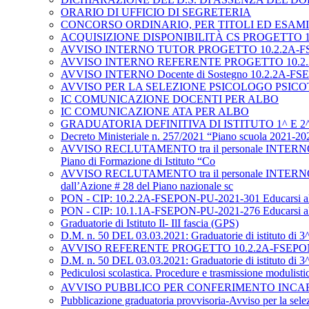
ORARIO DI UFFICIO DI SEGRETERIA
CONCORSO ORDINARIO, PER TITOLI ED ESA
ACQUISIZIONE DISPONIBILITÀ CS PROGETTO 10.1.1
AVVISO INTERNO TUTOR PROGETTO 10.2.2A-FSEPO
AVVISO INTERNO REFERENTE PROGETTO 10.2.2A-F
AVVISO INTERNO Docente di Sostegno 10.2.2A-FSEPO
AVVISO PER LA SELEZIONE PSICOLOGO PSICOTERAPEUTA 
IC COMUNICAZIONE DOCENTI PER ALBO
IC COMUNICAZIONE ATA PER ALBO
GRADUATORIA DEFINITIVA DI ISTITUTO 1^ E 2^
Decreto Ministeriale n. 257/2021 “Piano scuola 2021-2022” 
AVVISO RECLUTAMENTO tra il personale INTERNO di
Piano di Formazione di Istituto “Co
AVVISO RECLUTAMENTO tra il personale INTERNO di
dall’Azione # 28 del Piano nazionale sc
PON - CIP: 10.2.2A-FSEPON-PU-2021-301 Educarsi a
PON - CIP: 10.1.1A-FSEPON-PU-2021-276 Educarsi a
Graduatorie di Istituto Il- IlI fascia (GPS)
D.M. n. 50 DEL 03.03.2021: Graduatorie di istituto di 3^
AVVISO REFERENTE PROGETTO 10.2.2A-FSEPON-PU
D.M. n. 50 DEL 03.03.2021: Graduatorie di istituto di 3^
Pediculosi scolastica. Procedure e trasmissione modulisti
AVVISO PUBBLICO PER CONFERIMENTO INCARIC
Pubblicazione graduatoria provvisoria-Avviso per la selez