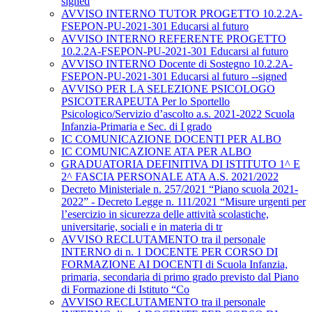
signed
AVVISO INTERNO TUTOR PROGETTO 10.2.2A-
FSEPON-PU-2021-301 Educarsi al futuro
AVVISO INTERNO REFERENTE PROGETTO
10.2.2A-FSEPON-PU-2021-301 Educarsi al futuro
AVVISO INTERNO Docente di Sostegno 10.2.2A-
FSEPON-PU-2021-301 Educarsi al futuro --signed
AVVISO PER LA SELEZIONE PSICOLOGO
PSICOTERAPEUTA Per lo Sportello
Psicologico/Servizio d’ascolto a.s. 2021-2022 Scuola
Infanzia-Primaria e Sec. di I grado
IC COMUNICAZIONE DOCENTI PER ALBO
IC COMUNICAZIONE ATA PER ALBO
GRADUATORIA DEFINITIVA DI ISTITUTO 1^ E
2^ FASCIA PERSONALE ATA A.S. 2021/2022
Decreto Ministeriale n. 257/2021 “Piano scuola 2021-
2022” - Decreto Legge n. 111/2021 “Misure urgenti per
l’esercizio in sicurezza delle attività scolastiche,
universitarie, sociali e in materia di tr
AVVISO RECLUTAMENTO tra il personale
INTERNO di n. 1 DOCENTE PER CORSO DI
FORMAZIONE AI DOCENTI di Scuola Infanzia,
primaria, secondaria di primo grado previsto dal Piano
di Formazione di Istituto “Co
AVVISO RECLUTAMENTO tra il personale