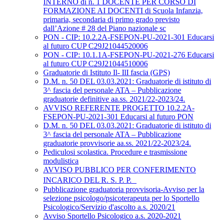
INTERNO di n. 1 DOCENTE PER CORSO DI
FORMAZIONE AI DOCENTI di Scuola Infanzia,
primaria, secondaria di primo grado previsto
dall’Azione # 28 del Piano nazionale sc
PON - CIP: 10.2.2A-FSEPON-PU-2021-301 Educarsi
al futuro CUP C29J21044520006
PON - CIP: 10.1.1A-FSEPON-PU-2021-276 Educarsi
al futuro CUP C29J21044510006
Graduatorie di Istituto Il- IlI fascia (GPS)
D.M. n. 50 DEL 03.03.2021: Graduatorie di istituto di
3^ fascia del personale ATA – Pubblicazione
graduatorie definitive aa.ss. 2021/22-2023/24.
AVVISO REFERENTE PROGETTO 10.2.2A-
FSEPON-PU-2021-301 Educarsi al futuro PON
D.M. n. 50 DEL 03.03.2021: Graduatorie di istituto di
3^ fascia del personale ATA – Pubblicazione
graduatorie provvisorie aa.ss. 2021/22-2023/24.
Pediculosi scolastica. Procedure e trasmissione
modulistica
AVVISO PUBBLICO PER CONFERIMENTO
INCARICO DEL R. S. P. P.
Pubblicazione graduatoria provvisoria-Avviso per la
selezione psicologo/psicoterapeuta per lo Sportello
Psicologico/Servizio d'ascolto a.s. 2020/21
Avviso Sportello Psicologico a.s. 2020-2021