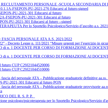
MI RECLUTAMENTO PERSONALE -SCUOLA SECONDARIA DI
A-FSEPON-PU-2021-276 Educarsi al futuro-signed
N-PU-2021-301 Educarsi al futuro
SEPON-PU-2021-301 Educarsi al futuro
N-PU-2021-301 Educarsi al futuro --signed
Per lo Sportello Psicologico/Servizio d’ascolto a.s. 2021-2022
 FASCIA PERSONALE ATA A.S. 2021/2022
- Decreto Legge n. 111/2021 “Misure urgenti per l’esercizio in sicurezza 
 n. 1 DOCENTE PER CORSO DI FORMAZIONE AI DOCENTI di Scuola 
 n. 1 DOCENTE PER CORSO DI FORMAZIONE AI DOCENTI di Scuola 
l futuro CUP C29J21044520006
l futuro CUP C29J21044510006
 fascia del personale ATA – Pubblicazione graduatorie definitive aa.ss
-2021-301 Educarsi al futuro PON
 fascia del personale ATA – Pubblicazione graduatorie provvisorie aa.
ca
O DEL R. S. P. P.
ione psicologo/psicoterapeuta per lo Sportello Psicologico/Servizio d'a