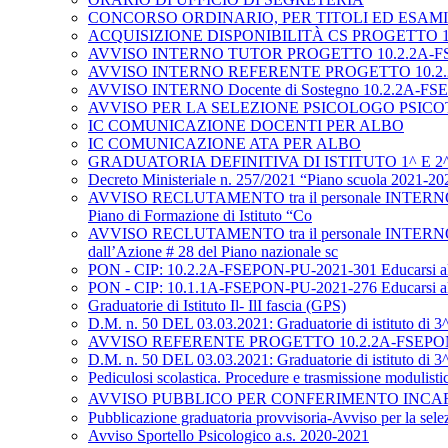
CONCORSO ORDINARIO, PER TITOLI ED ESA
ACQUISIZIONE DISPONIBILITÀ CS PROGETTO 10.1.1
AVVISO INTERNO TUTOR PROGETTO 10.2.2A-FSEPO
AVVISO INTERNO REFERENTE PROGETTO 10.2.2A-F
AVVISO INTERNO Docente di Sostegno 10.2.2A-FSEPO
AVVISO PER LA SELEZIONE PSICOLOGO PSICOTERAPEUTA 
IC COMUNICAZIONE DOCENTI PER ALBO
IC COMUNICAZIONE ATA PER ALBO
GRADUATORIA DEFINITIVA DI ISTITUTO 1^ E 2^
Decreto Ministeriale n. 257/2021 “Piano scuola 2021-2022” 
AVVISO RECLUTAMENTO tra il personale INTERNO di
Piano di Formazione di Istituto “Co
AVVISO RECLUTAMENTO tra il personale INTERNO di
dall’Azione # 28 del Piano nazionale sc
PON - CIP: 10.2.2A-FSEPON-PU-2021-301 Educarsi a
PON - CIP: 10.1.1A-FSEPON-PU-2021-276 Educarsi a
Graduatorie di Istituto Il- IlI fascia (GPS)
D.M. n. 50 DEL 03.03.2021: Graduatorie di istituto di 3^
AVVISO REFERENTE PROGETTO 10.2.2A-FSEPON-PU
D.M. n. 50 DEL 03.03.2021: Graduatorie di istituto di 3^
Pediculosi scolastica. Procedure e trasmissione modulisti
AVVISO PUBBLICO PER CONFERIMENTO INCARIC
Pubblicazione graduatoria provvisoria-Avviso per la selez
Avviso Sportello Psicologico a.s. 2020-2021